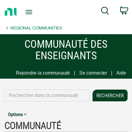
Return
C
Search
to
Home
REGIONAL COMMUNITIES
Page
COMMUNAUTÉ DES
ENSEIGNANTS
Rejoindre la communauté
Se connecter
Aide
Options
COMMUNAUTÉ