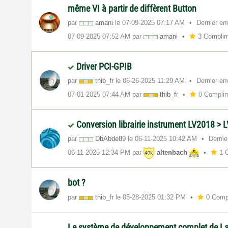
même VI à partir de diffèrent Button
par
amani
le
‎07-09-2025
07:17 AM
Dernier en
‎07-09-2025
07:52 AM
par
amani
3 Compli
Driver PCI-GPIB
par
thib_fr
le
‎06-26-2025
11:29 AM
Dernier en
‎07-01-2025
07:44 AM
par
thib_fr
0 Compli
Conversion librairie instrument LV2018 > 
par
DbAbde89
le
‎06-11-2025
10:42 AM
Dernie
‎06-11-2025
12:34 PM
par
altenbach
1 
bot ?
par
thib_fr
le
‎05-28-2025
01:32 PM
0 Comp
Le système de développement complet de L