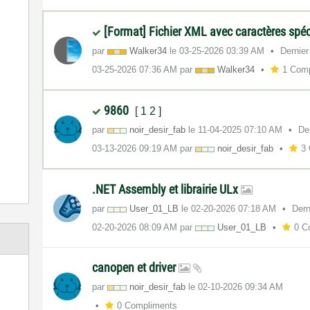
[Format] Fichier XML avec caractères spé
par
Walker34
le
‎03-25-2026
03:39 AM
Dernier
‎03-25-2026
07:36 AM
par
Walker34
1 Com
9860
[
1
2
]
par
noir_desir_fab
le
‎11-04-2025
07:10 AM
De
‎03-13-2026
09:19 AM
par
noir_desir_fab
3
.NET Assembly et librairie ULx
par
User_01_LB
le
‎02-20-2026
07:18 AM
Dern
‎02-20-2026
08:09 AM
par
User_01_LB
0 C
canopen et driver
par
noir_desir_fab
le
‎02-10-2026
09:34 AM
0 Compliments