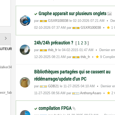
Graphe apparait sur plusieurs onglets
par
GSXR100038
le
‎02-10-2026
07:21 AM
Der
‎02-10-2026
07:37 AM
par
GSXR100038
1 
24h/24h précaution ?
[
1
2
3
]
AUTEUR
par
thib_fr
le
‎04-02-2015
01:47 AM
Dernier en
‎12-20-2025
08:21 AM
par
thib_fr
9 Compli
alker34
Bibliothèques partagées qui se cassent au
rédémarrage/update d'un PC
par
GDB21
le
‎11-27-2025
04:10 AM
Dernier e
desir_fab
‎11-27-2025
08:56 AM
par
AnthonyAsaro
2 
compilation FPGA