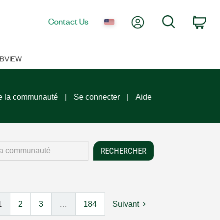
My Account
Search
Contact Us
Car
ABVIEW
e la communauté
Se connecter
Aide
1
2
3
…
184
Suivant