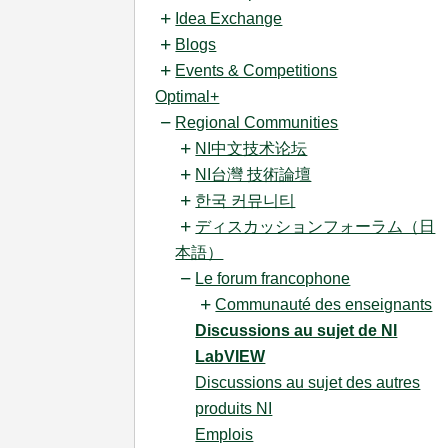
Idea Exchange
Blogs
Events & Competitions
Optimal+
Regional Communities
NI中文技术论坛
NI台灣 技術論壇
한국 커뮤니티
ディスカッションフォーラム（日
本語）
Le forum francophone
Communauté des enseignants
Discussions au sujet de NI
LabVIEW
Discussions au sujet des autres
produits NI
Emplois