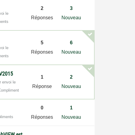
2
3
voi le
Réponses
Nouveau
ments
5
6
voi le
Réponses
Nouveau
ments
LV2015
1
2
r envoi le
Réponse
Nouveau
Compliment
0
1
liments
Réponses
Nouveau
abVIEW est