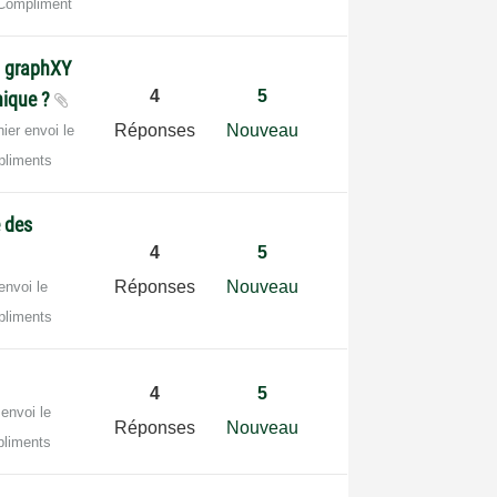
Compliment
n graphXY
4
5
phique ?
Réponses
Nouveau
ier envoi le
pliments
e des
4
5
Réponses
Nouveau
envoi le
pliments
4
5
 envoi le
Réponses
Nouveau
liments