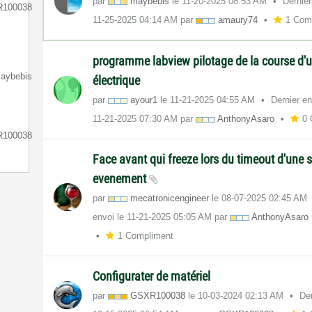
par
maybebis
le
‎11-20-2025
08:53 AM
Dernier
100038
‎11-25-2025
04:14 AM
par
amaury74
1 Com
programme labview pilotage de la course d'u
aybebis
électrique
par
ayour1
le
‎11-21-2025
04:55 AM
Dernier en
‎11-21-2025
07:30 AM
par
AnthonyAsaro
0 
100038
Face avant qui freeze lors du timeout d'une s
evenement
par
mecatronicengin
eer
le
‎08-07-2025
02:45 AM
envoi le
‎11-21-2025
05:05 AM
par
AnthonyAsaro
1 Compliment
Configurater de matériel
par
GSXR100038
le
‎10-03-2024
02:13 AM
Der