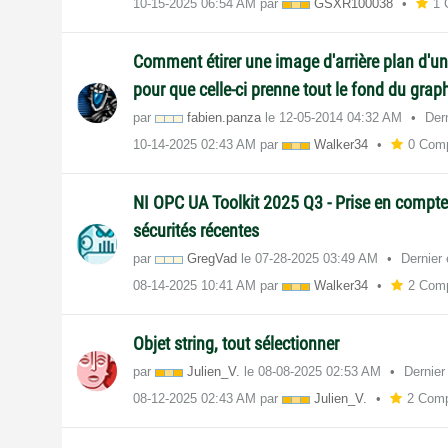
‎10-15-2025
06:54 AM
par
GSXR100038
1 
Comment étirer une image d'arrière plan d'u
pour que celle-ci prenne tout le fond du gra
par
fabien.panza
le
‎12-05-2014
04:32 AM
Dern
‎10-14-2025
02:43 AM
par
Walker34
0 Com
NI OPC UA Toolkit 2025 Q3 - Prise en compt
sécurités récentes
par
GregVad
le
‎07-28-2025
03:49 AM
Dernier 
‎08-14-2025
10:41 AM
par
Walker34
2 Com
Objet string, tout sélectionner
par
Julien_V.
le
‎08-08-2025
02:53 AM
Dernier
‎08-12-2025
02:43 AM
par
Julien_V.
2 Comp