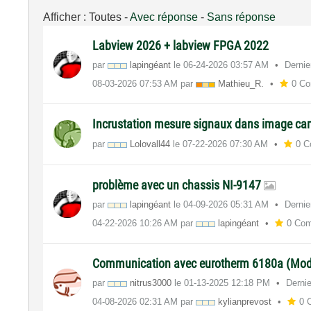
Afficher :
Toutes
-
Avec réponse
-
Sans réponse
Labview 2026 + labview FPGA 2022
par
lapingéant
le
‎06-24-2026
03:57 AM
Dernie
‎08-03-2026
07:53 AM
par
Mathieu_R.
0 Co
Incrustation mesure signaux dans image ca
par
Lolovall44
le
‎07-22-2026
07:30 AM
0 C
problème avec un chassis NI-9147
par
lapingéant
le
‎04-09-2026
05:31 AM
Dernie
‎04-22-2026
10:26 AM
par
lapingéant
0 Com
Communication avec eurotherm 6180a (Mo
par
nitrus3000
le
‎01-13-2025
12:18 PM
Dernie
‎04-08-2026
02:31 AM
par
kylianprevost
0 