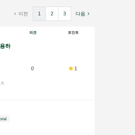
이전
1
2
3
다음
의견
포인트
 사용하
0
1
스트
orial