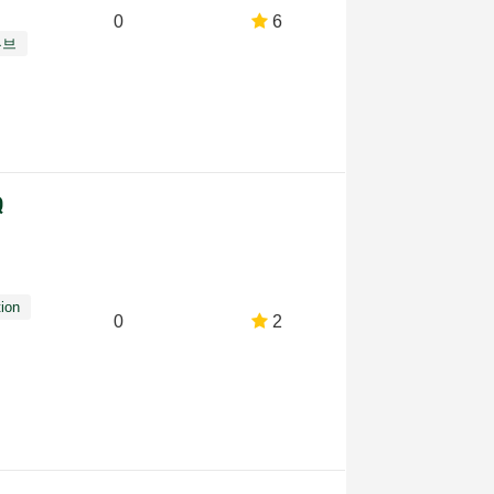
0
6
튜브
Q
tion
0
2