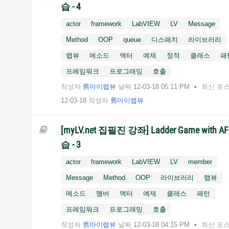
습 - 4
actor
framework
LabVIEW
LV
Message
Method
OOP
queue
디스패치
라이브러리
랩뷰
메소드
액터
예제
정적
클래스
패
프레임워크
프로그래밍
호출
작성자
舊마이랩뷰
날짜
‎12-03-18
05:11 PM
최신 포
12-03-18
작성자
舊마이랩뷰
[myLV.net 집필진 강좌] Ladder Game with AF
습 - 3
actor
framework
LabVIEW
LV
member
Message
Method
OOP
라이브러리
랩뷰
메소드
멤버
액터
예제
클래스
패턴
프레임워크
프로그래밍
호출
작성자
舊마이랩뷰
날짜
‎12-03-18
04:15 PM
최신 포