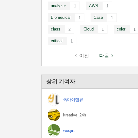
analyzer
AWS
1
1
Biomedical
Case
1
1
class
Cloud
color
2
1
1
critical
1
이전
다음
상위 기여자
舊마이랩뷰
kreative_24h
woojin.