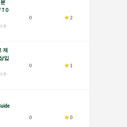
 분
 T O
0
2
포스트
로 제
영상입
0
1
포스트
uide
0
0