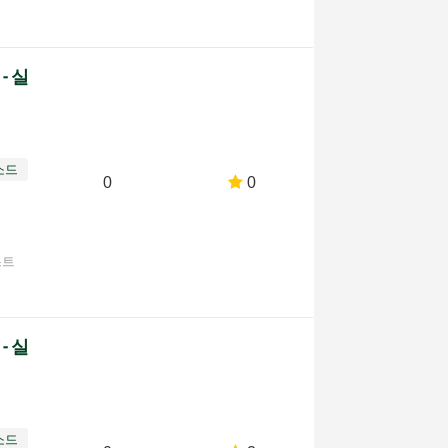
 - 실
소드
0
0
스트
 - 실
소드