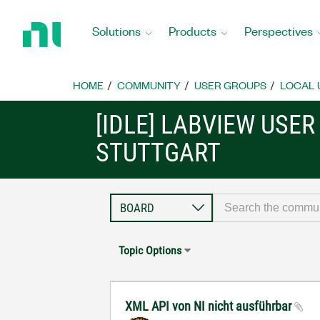
Return
to
Solutions
Products
Perspectives
Home
Page
HOME
COMMUNITY
USER GROUPS
LOCAL 
[IDLE] LABVIEW USE
STUTTGART
Topic Options
XML API von NI nicht ausführbar