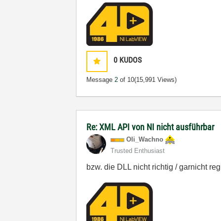
0
KUDOS
Message
2
of 10
(15,991 Views)
Re: XML API von NI nicht ausführbar
Oli_Wachno
Trusted Enthusiast
bzw. die DLL nicht richtig / garnicht regi