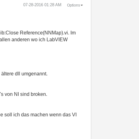
‎07-28-2016
01:28 AM
Options
vlib:Close Reference(NNMap).vi. Im
f allen anderen wo ich LabVIEW
 ältere dll umgenannt.
s von NI sind broken.
ie soll ich das machen wenn das VI