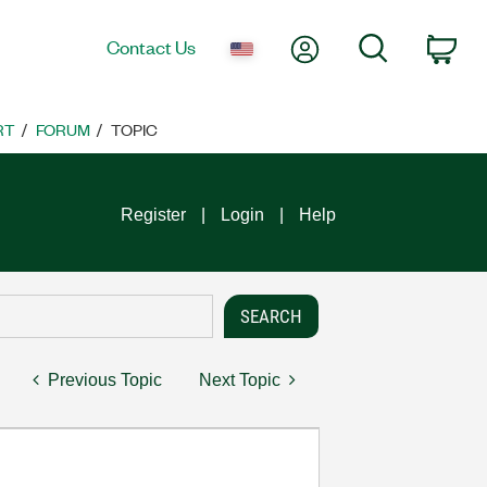
My Account
Search
Contact Us
Car
RT
FORUM
TOPIC
Register
Login
Help
Previous Topic
Next Topic