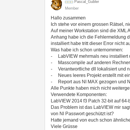
Pascal_Gubler
Member
Hallo zusammen
Ich stehe vor einem grossen Rätsel, ni
Auf meiner Workstation sind die XML A
Anhang habe ich die Fehlermeldung di
installiert habe tritt dieser Error nicht au
Was habe ich schon unternommen:
- LabVIEW mehrmals neu installiert u
- Masscompile auf anderen Rechner a
- Verantwortliche dll lokalisiert und 
- Neues leeres Projekt erstellt mit e
- Report aus NI MAX gezogen und NI g
Alle Punkte haben mich nicht weiterge
Verwendete Komponenten:
LabVIEW 2014 f3 Patch 32-bit auf 64-
Das Problem ist das LabVIEW mir sagt,
von NI Passwort geschützt ist?
Hatte jemand von euch schon ähnlich
Viele Grüsse