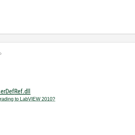
erDef
Ref.dll
grading to LabVIEW 2010?