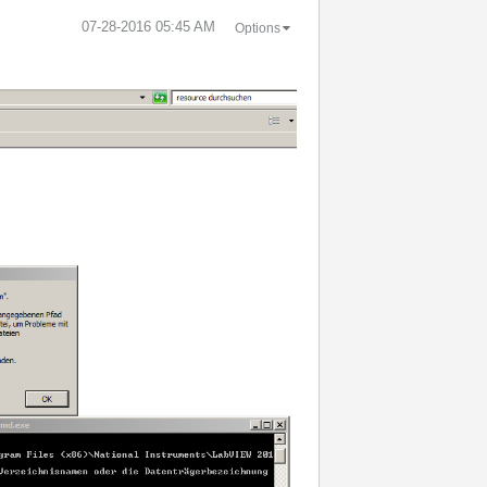
‎07-28-2016
05:45 AM
Options