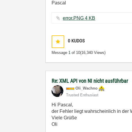
Pascal
error.PNG ‏4 KB
0
KUDOS
Message
1
of 10
(16,340 Views)
Re: XML API von NI nicht ausführbar
Oli_Wachno
Trusted Enthusiast
Hi Pascal,
der Fehler liegt wahrscheinlich in de
Viele Grüße
Oli