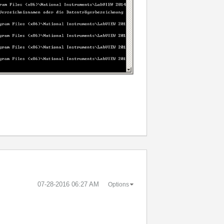
‎07-28-2016
06:27 AM
Options