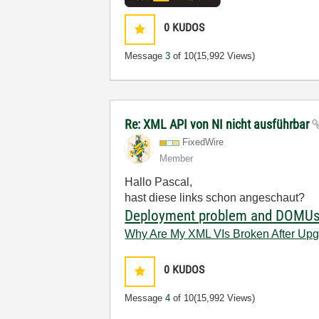
0
KUDOS
Message
3
of 10
(15,992 Views)
Re: XML API von NI nicht ausführbar
FixedWire
Member
Hallo Pascal,
hast diese links schon angeschaut?
Deployment problem and DOMUs
Why Are My XML VIs Broken After Up
0
KUDOS
Message
4
of 10
(15,992 Views)