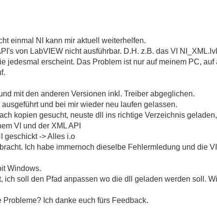
cht einmal NI kann mir aktuell weiterhelfen.
PI's von LabVIEW nicht ausführbar. D.H. z.B. das VI NI_XML.l
e jedesmal erscheint. Das Problem ist nur auf meinem PC, au
f.
nd mit den anderen Versionen inkl. Treiber abgeglichen.
usgeführt und bei mir wieder neu laufen gelassen.
nach kopien gesucht, neuste dll ins richtige Verzeichnis geladen,
inem VI und der XML API
eschickt -> Alles i.o
bracht. Ich habe immernoch dieselbe Fehlermledung und die VI'
bit Windows.
 ich soll den Pfad anpassen wo die dll geladen werden soll. W
e Probleme? Ich danke euch fürs Feedback.