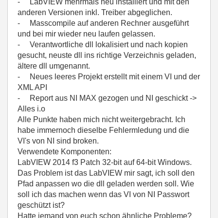
- LabVIEW mehrmals neu installiert und mit den
anderen Versionen inkl. Treiber abgeglichen.
- Masscompile auf anderen Rechner ausgeführt
und bei mir wieder neu laufen gelassen.
- Verantwortliche dll lokalisiert und nach kopien
gesucht, neuste dll ins richtige Verzeichnis geladen,
ältere dll umgenannt.
- Neues leeres Projekt erstellt mit einem VI und der
XML API
- Report aus NI MAX gezogen und NI geschickt ->
Alles i.o
Alle Punkte haben mich nicht weitergebracht. Ich
habe immernoch dieselbe Fehlermledung und die
VI's von NI sind broken.
Verwendete Komponenten:
LabVIEW 2014 f3 Patch 32-bit auf 64-bit Windows.
Das Problem ist das LabVIEW mir sagt, ich soll den
Pfad anpassen wo die dll geladen werden soll. Wie
soll ich das machen wenn das VI von NI Passwort
geschützt ist?
Hatte jemand von euch schon ähnliche Probleme?