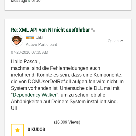
Message
9
of 10
Re: XML API von NI nicht ausführbar
UliB
Options
Active Participant
‎07-28-2016
07:35 AM
Hallo Pascal,
machmal sind die Fehlermeldungen auch
irreführend. Könnte es sein, dass eine Komponente,
die von DOMUserDefRef.dll aufgerufen wird nicht im
System vorhanden ist. Untersuche die DLL mal mit
"
Dependency Walker
", um zu sehen, ob alle
Abhänigkeiten auf Deinem System installiert sind.
Uli
(16,009 Views)
0
KUDOS