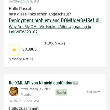
‎07-28-2016
05:03 AM
Hallo Pascal,
hast diese links schon angeschaut?
Deployment problem and DOMUserDef
Ref.dll
Why Are My XML VIs Broken After Upgrading to
LabVIEW 2010?
(16,008 Views)
0
KUDOS
Message
4
of 10
Re: XML API von NI nicht ausführbar
Pascal_Gubler
Options
Author
Member
‎07-28-2016
05:35 AM
Hallo zusammen,