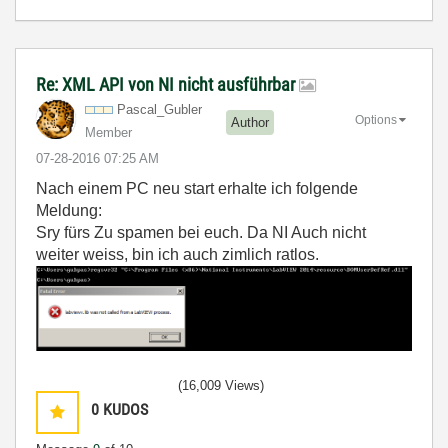
Re: XML API von NI nicht ausführbar
Pascal_Gubler
Options
Author
Member
‎07-28-2016
07:25 AM
Nach einem PC neu start erhalte ich folgende
Meldung:
Sry fürs Zu spamen bei euch. Da NI Auch nicht
weiter weiss, bin ich auch zimlich ratlos.
(16,009 Views)
0
KUDOS