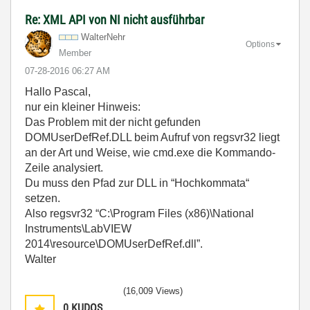
Re: XML API von NI nicht ausführbar
WalterNehr
Options
Member
‎07-28-2016
06:27 AM
Hallo Pascal,
nur ein kleiner Hinweis:
Das Problem mit der nicht gefunden
DOMUserDefRef.DLL beim Aufruf von regsvr32 liegt
an der Art und Weise, wie cmd.exe die Kommando-
Zeile analysiert.
Du muss den Pfad zur DLL in “Hochkommata“
setzen.
Also regsvr32 “C:\Program Files (x86)\National
Instruments\LabVIEW
2014\resource\DOMUserDefRef.dll”.
Walter
(16,009 Views)
0
KUDOS