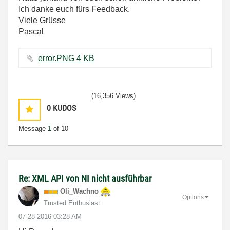
Ich danke euch fürs Feedback.
Viele Grüsse
Pascal
error.PNG ‏4 KB
(16,356 Views)
0
KUDOS
Message
1
of 10
Re: XML API von NI nicht ausführbar
Oli_Wachno
Options
Trusted Enthusiast
‎07-28-2016
03:28 AM