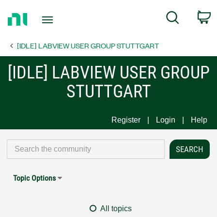
Return
C
Search
to
Home
[IDLE] LABVIEW USER GROUP STUTTGART
Page
[IDLE] LABVIEW USER GROUP
STUTTGART
Register
Login
Help
Topic Options
All topics