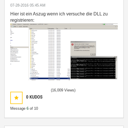
‎07-28-2016
05:45 AM
Hier ist ein Aszug wenn ich versuche die DLL zu
registrieren:
(16,009 Views)
0
KUDOS
Message
6
of 10