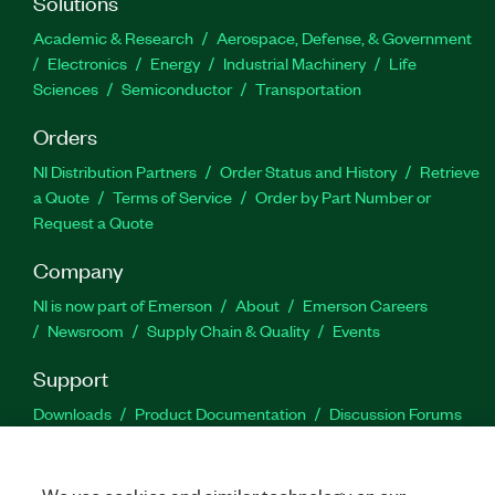
Solutions
Academic & Research
Aerospace, Defense, & Government
Electronics
Energy
Industrial Machinery
Life
Sciences
Semiconductor
Transportation
Orders
NI Distribution Partners
Order Status and History
Retrieve
a Quote
Terms of Service
Order by Part Number or
Request a Quote
Company
NI is now part of Emerson
About
Emerson Careers
Newsroom
Supply Chain & Quality
Events
Support
Downloads
Product Documentation
Discussion Forums
Activate a Product
Submit a Service Request
Site
Feedback