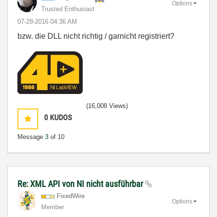
Options
Trusted Enthusiast
‎07-28-2016
04:36 AM
bzw. die DLL nicht richtig / garnicht registriert?
(16,008 Views)
0
KUDOS
Message
3
of 10
Re: XML API von NI nicht ausführbar
FixedWire
Options
Member