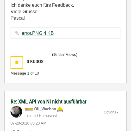
Ich danke euch fürs Feedback.
Viele Grüsse
Pascal
error.PNG ‏4 KB
(16,357 Views)
0
KUDOS
Message
1
of 10
Re: XML API von NI nicht ausführbar
Oli_Wachno
Options
Trusted Enthusiast
‎07-28-2016
03:28 AM