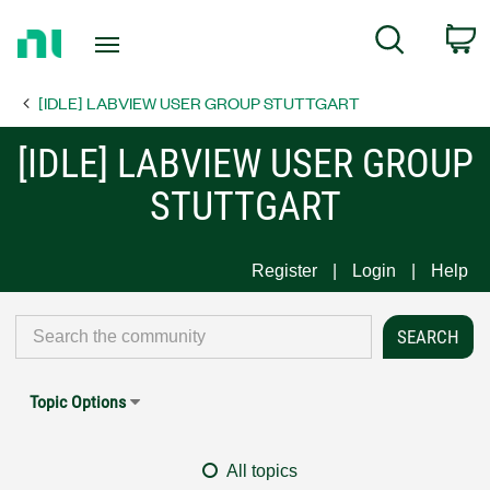
Return
C
Search
to
Home
[IDLE] LABVIEW USER GROUP STUTTGART
Page
[IDLE] LABVIEW USER GROUP
STUTTGART
Register
Login
Help
Topic Options
All topics