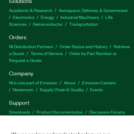
Solutions
Academic & Research
Aerospace, Defense, & Government
Electronics
Energy
Industrial Machinery
Life
Sciences
Semiconductor
Transportation
Orders
NI Distribution Partners
Order Status and History
Retrieve
a Quote
Terms of Service
Order by Part Number or
Request a Quote
Company
NI is now part of Emerson
About
Emerson Careers
Newsroom
Supply Chain & Quality
Events
Support
Downloads
Product Documentation
Discussion Forums
Activate a Product
Submit a Service Request
Site
Feedback