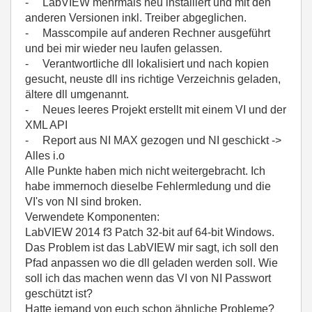
- LabVIEW mehrmals neu installiert und mit den
anderen Versionen inkl. Treiber abgeglichen.
- Masscompile auf anderen Rechner ausgeführt
und bei mir wieder neu laufen gelassen.
- Verantwortliche dll lokalisiert und nach kopien
gesucht, neuste dll ins richtige Verzeichnis geladen,
ältere dll umgenannt.
- Neues leeres Projekt erstellt mit einem VI und der
XML API
- Report aus NI MAX gezogen und NI geschickt ->
Alles i.o
Alle Punkte haben mich nicht weitergebracht. Ich
habe immernoch dieselbe Fehlermledung und die
VI's von NI sind broken.
Verwendete Komponenten:
LabVIEW 2014 f3 Patch 32-bit auf 64-bit Windows.
Das Problem ist das LabVIEW mir sagt, ich soll den
Pfad anpassen wo die dll geladen werden soll. Wie
soll ich das machen wenn das VI von NI Passwort
geschützt ist?
Hatte jemand von euch schon ähnliche Probleme?