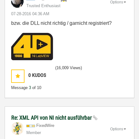
Options
Trusted Enthusiast
‎07-28-2016
04:36 AM
bzw. die DLL nicht richtig / garnicht registriert?
(16,009 Views)
0
KUDOS
Message
3
of 10
Re: XML API von NI nicht ausführbar
FixedWire
Options
Member