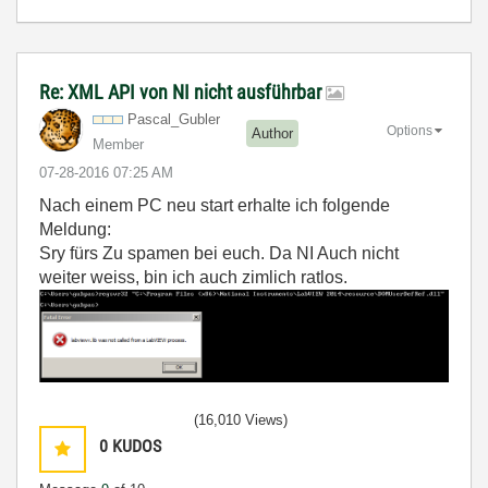
Re: XML API von NI nicht ausführbar
Pascal_Gubler
Options
Author
Member
‎07-28-2016
07:25 AM
Nach einem PC neu start erhalte ich folgende
Meldung:
Sry fürs Zu spamen bei euch. Da NI Auch nicht
weiter weiss, bin ich auch zimlich ratlos.
(16,010 Views)
0
KUDOS