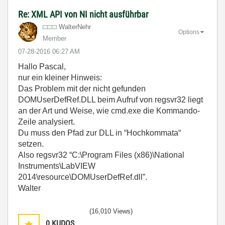
Re: XML API von NI nicht ausführbar
WalterNehr
Options
Member
‎07-28-2016
06:27 AM
Hallo Pascal,
nur ein kleiner Hinweis:
Das Problem mit der nicht gefunden
DOMUserDefRef.DLL beim Aufruf von regsvr32 liegt
an der Art und Weise, wie cmd.exe die Kommando-
Zeile analysiert.
Du muss den Pfad zur DLL in “Hochkommata“
setzen.
Also regsvr32 “C:\Program Files (x86)\National
Instruments\LabVIEW
2014\resource\DOMUserDefRef.dll”.
Walter
(16,010 Views)
0
KUDOS