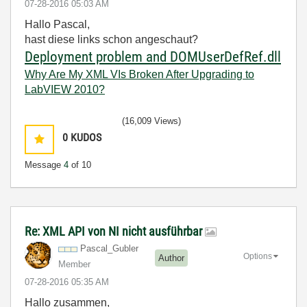
‎07-28-2016
05:03 AM
Hallo Pascal,
hast diese links schon angeschaut?
Deployment problem and DOMUserDef
Ref.dll
Why Are My XML VIs Broken After Upgrading to
LabVIEW 2010?
(16,009 Views)
0
KUDOS
Message
4
of 10
Re: XML API von NI nicht ausführbar
Pascal_Gubler
Options
Author
Member
‎07-28-2016
05:35 AM
Hallo zusammen,