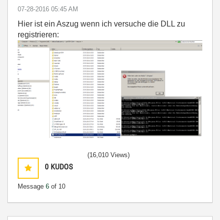
‎07-28-2016
05:45 AM
Hier ist ein Aszug wenn ich versuche die DLL zu
registrieren:
(16,010 Views)
0
KUDOS
Message
6
of 10