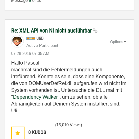
Message
9
of 10
Re: XML API von NI nicht ausführbar
UliB
Options
Active Participant
‎07-28-2016
07:35 AM
Hallo Pascal,
machmal sind die Fehlermeldungen auch
irreführend. Könnte es sein, dass eine Komponente,
die von DOMUserDefRef.dll aufgerufen wird nicht im
System vorhanden ist. Untersuche die DLL mal mit
"
Dependency Walker
", um zu sehen, ob alle
Abhänigkeiten auf Deinem System installiert sind.
Uli
(16,010 Views)
0
KUDOS