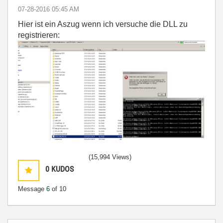
‎07-28-2016
05:45 AM
Hier ist ein Aszug wenn ich versuche die DLL zu
registrieren:
(15,994 Views)
0
KUDOS
Message
6
of 10