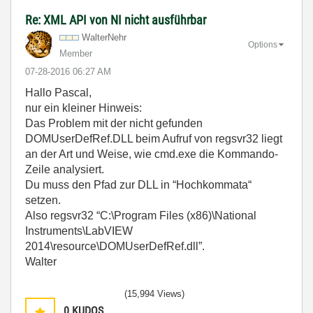
Re: XML API von NI nicht ausführbar
WalterNehr
Options
Member
‎07-28-2016
06:27 AM
Hallo Pascal,
nur ein kleiner Hinweis:
Das Problem mit der nicht gefunden
DOMUserDefRef.DLL beim Aufruf von regsvr32 liegt
an der Art und Weise, wie cmd.exe die Kommando-
Zeile analysiert.
Du muss den Pfad zur DLL in “Hochkommata“
setzen.
Also regsvr32 “C:\Program Files (x86)\National
Instruments\LabVIEW
2014\resource\DOMUserDefRef.dll”.
Walter
(15,994 Views)
0
KUDOS