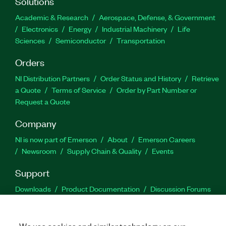
Solutions
Academic & Research
Aerospace, Defense, & Government
Electronics
Energy
Industrial Machinery
Life
Sciences
Semiconductor
Transportation
Orders
NI Distribution Partners
Order Status and History
Retrieve
a Quote
Terms of Service
Order by Part Number or
Request a Quote
Company
NI is now part of Emerson
About
Emerson Careers
Newsroom
Supply Chain & Quality
Events
Support
Downloads
Product Documentation
Discussion Forums
Activate a Product
Submit a Service Request
Site
Feedback