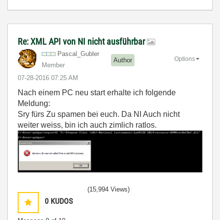
Re: XML API von NI nicht ausführbar
Pascal_Gubler
Options
Author
Member
‎07-28-2016
07:25 AM
Nach einem PC neu start erhalte ich folgende
Meldung:
Sry fürs Zu spamen bei euch. Da NI Auch nicht
weiter weiss, bin ich auch zimlich ratlos.
(15,994 Views)
0
KUDOS