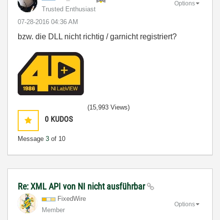
Options
Trusted Enthusiast
‎07-28-2016
04:36 AM
bzw. die DLL nicht richtig / garnicht registriert?
(15,993 Views)
0
KUDOS
Message
3
of 10
Re: XML API von NI nicht ausführbar
FixedWire
Options
Member