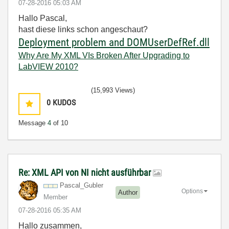
‎07-28-2016
05:03 AM
Hallo Pascal,
hast diese links schon angeschaut?
Deployment problem and DOMUserDef
Ref.dll
Why Are My XML VIs Broken After Upgrading to
LabVIEW 2010?
(15,993 Views)
0
KUDOS
Message
4
of 10
Re: XML API von NI nicht ausführbar
Pascal_Gubler
Options
Author
Member
‎07-28-2016
05:35 AM
Hallo zusammen,