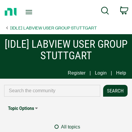
Return
C
Search
to
Home
[IDLE] LABVIEW USER GROUP STUTTGART
Page
[IDLE] LABVIEW USER GROUP
STUTTGART
Register
Login
Help
Topic Options
All topics