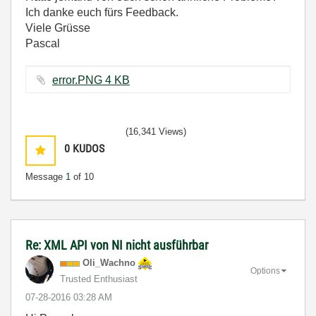
Ich danke euch fürs Feedback.
Viele Grüsse
Pascal
error.PNG ‏4 KB
(16,341 Views)
0
KUDOS
Message
1
of 10
Re: XML API von NI nicht ausführbar
Oli_Wachno
Options
Trusted Enthusiast
‎07-28-2016
03:28 AM