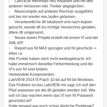
- LabVIEW mehrmals neu installiert und mit den
anderen Versionen inkl. Treiber abgeglichen.
- Masscompile auf anderen Rechner ausgeführt
und bei mir wieder neu laufen gelassen.
- Verantwortliche dll lokalisiert und nach kopien
gesucht, neuste dll ins richtige Verzeichnis geladen,
ältere dll umgenannt.
- Neues leeres Projekt erstellt mit einem VI und der
XML API
- Report aus NI MAX gezogen und NI geschickt ->
Alles i.o
Alle Punkte haben mich nicht weitergebracht. Ich
habe immernoch dieselbe Fehlermledung und die
VI's von NI sind broken.
Verwendete Komponenten:
LabVIEW 2014 f3 Patch 32-bit auf 64-bit Windows.
Das Problem ist das LabVIEW mir sagt, ich soll den
Pfad anpassen wo die dll geladen werden soll. Wie
soll ich das machen wenn das VI von NI Passwort
geschützt ist?
Hatte jemand von euch schon ähnliche Probleme?