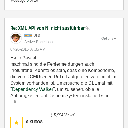
Message
9
of 10
Re: XML API von NI nicht ausführbar
UliB
Options
Active Participant
‎07-28-2016
07:35 AM
Hallo Pascal,
machmal sind die Fehlermeldungen auch
irreführend. Könnte es sein, dass eine Komponente,
die von DOMUserDefRef.dll aufgerufen wird nicht im
System vorhanden ist. Untersuche die DLL mal mit
"
Dependency Walker
", um zu sehen, ob alle
Abhänigkeiten auf Deinem System installiert sind.
Uli
(15,994 Views)
0
KUDOS