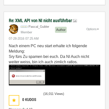
Re: XML API von NI nicht ausführbar
Pascal_Gubler
Options
Author
Member
‎07-28-2016
07:25 AM
Nach einem PC neu start erhalte ich folgende
Meldung:
Sry fürs Zu spamen bei euch. Da NI Auch nicht
weiter weiss, bin ich auch zimlich ratlos.
(16,011 Views)
0
KUDOS