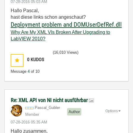
‎07-28-2016
05:03 AM
Hallo Pascal,
hast diese links schon angeschaut?
Deployment problem and DOMUserDef
Ref.dll
Why Are My XML VIs Broken After Upgrading to
LabVIEW 2010?
(16,010 Views)
0
KUDOS
Message
4
of 10
Re: XML API von NI nicht ausführbar
Pascal_Gubler
Options
Author
Member
‎07-28-2016
05:35 AM
Hallo zusammen,