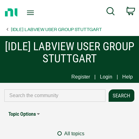
Return
C
Search
to
Home
[IDLE] LABVIEW USER GROUP STUTTGART
Page
[IDLE] LABVIEW USER GROUP
STUTTGART
Register
Login
Help
Topic Options
All topics