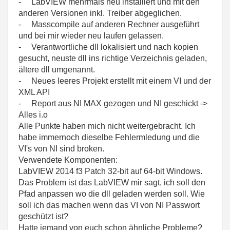
- LabVIEW mehrmals neu installiert und mit den
anderen Versionen inkl. Treiber abgeglichen.
- Masscompile auf anderen Rechner ausgeführt
und bei mir wieder neu laufen gelassen.
- Verantwortliche dll lokalisiert und nach kopien
gesucht, neuste dll ins richtige Verzeichnis geladen,
ältere dll umgenannt.
- Neues leeres Projekt erstellt mit einem VI und der
XML API
- Report aus NI MAX gezogen und NI geschickt ->
Alles i.o
Alle Punkte haben mich nicht weitergebracht. Ich
habe immernoch dieselbe Fehlermledung und die
VI's von NI sind broken.
Verwendete Komponenten:
LabVIEW 2014 f3 Patch 32-bit auf 64-bit Windows.
Das Problem ist das LabVIEW mir sagt, ich soll den
Pfad anpassen wo die dll geladen werden soll. Wie
soll ich das machen wenn das VI von NI Passwort
geschützt ist?
Hatte jemand von euch schon ähnliche Probleme?