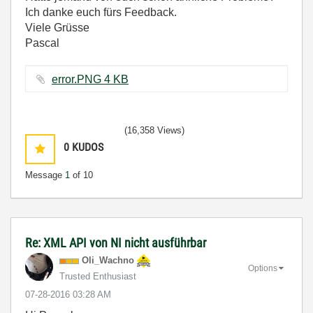
Ich danke euch fürs Feedback.
Viele Grüsse
Pascal
error.PNG ‏4 KB
(16,358 Views)
0
KUDOS
Message
1
of 10
Re: XML API von NI nicht ausführbar
Oli_Wachno
Options
Trusted Enthusiast
‎07-28-2016
03:28 AM