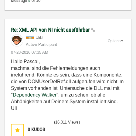
Message
9
of 10
Re: XML API von NI nicht ausführbar
UliB
Options
Active Participant
‎07-28-2016
07:35 AM
Hallo Pascal,
machmal sind die Fehlermeldungen auch
irreführend. Könnte es sein, dass eine Komponente,
die von DOMUserDefRef.dll aufgerufen wird nicht im
System vorhanden ist. Untersuche die DLL mal mit
"
Dependency Walker
", um zu sehen, ob alle
Abhänigkeiten auf Deinem System installiert sind.
Uli
(16,011 Views)
0
KUDOS