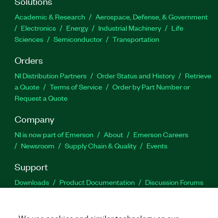
Solutions
Academic & Research
Aerospace, Defense, & Government
Electronics
Energy
Industrial Machinery
Life
Sciences
Semiconductor
Transportation
Orders
NI Distribution Partners
Order Status and History
Retrieve
a Quote
Terms of Service
Order by Part Number or
Request a Quote
Company
NI is now part of Emerson
About
Emerson Careers
Newsroom
Supply Chain & Quality
Events
Support
Downloads
Product Documentation
Discussion Forums
Activate a Product
Submit a Service Request
Site
Feedback