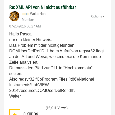
Re: XML API von NI nicht ausführbar
WalterNehr
Options
Member
‎07-28-2016
06:27 AM
Hallo Pascal,
nur ein kleiner Hinweis:
Das Problem mit der nicht gefunden
DOMUserDefRef.DLL beim Aufruf von regsvr32 liegt
an der Art und Weise, wie cmd.exe die Kommando-
Zeile analysiert.
Du muss den Pfad zur DLL in “Hochkommata“
setzen.
Also regsvr32 “C:\Program Files (x86)\National
Instruments\LabVIEW
2014\resource\DOMUserDefRef.dll”.
Walter
(16,011 Views)
0
KUDOS