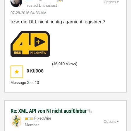
Options
Trusted Enthusiast
‎07-28-2016
04:36 AM
bzw. die DLL nicht richtig / garnicht registriert?
(16,010 Views)
0
KUDOS
Message
3
of 10
Re: XML API von NI nicht ausführbar
FixedWire
Options
Member