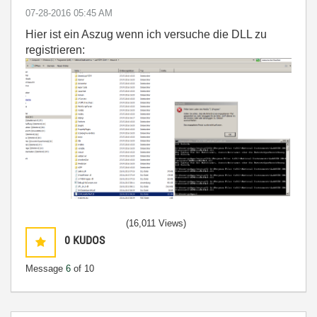
‎07-28-2016
05:45 AM
Hier ist ein Aszug wenn ich versuche die DLL zu
registrieren:
(16,011 Views)
0
KUDOS
Message
6
of 10