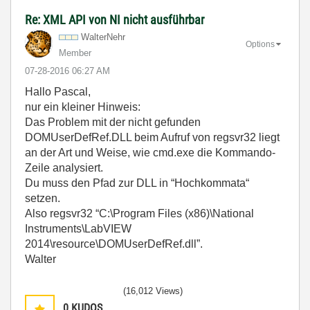
Re: XML API von NI nicht ausführbar
WalterNehr
Options
Member
‎07-28-2016
06:27 AM
Hallo Pascal,
nur ein kleiner Hinweis:
Das Problem mit der nicht gefunden
DOMUserDefRef.DLL beim Aufruf von regsvr32 liegt
an der Art und Weise, wie cmd.exe die Kommando-
Zeile analysiert.
Du muss den Pfad zur DLL in “Hochkommata“
setzen.
Also regsvr32 “C:\Program Files (x86)\National
Instruments\LabVIEW
2014\resource\DOMUserDefRef.dll”.
Walter
(16,012 Views)
0
KUDOS