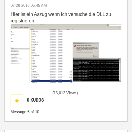
‎07-28-2016
05:45 AM
Hier ist ein Aszug wenn ich versuche die DLL zu
registrieren:
(16,012 Views)
0
KUDOS
Message
6
of 10