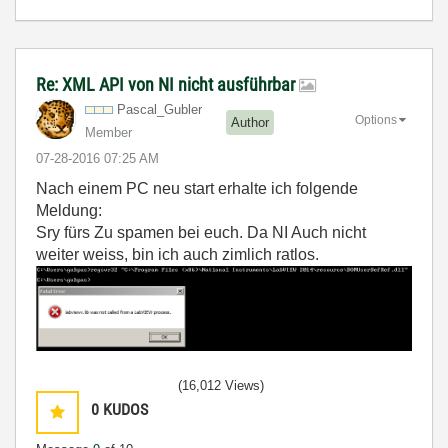
Re: XML API von NI nicht ausführbar
Pascal_Gubler
Options
Author
Member
‎07-28-2016
07:25 AM
Nach einem PC neu start erhalte ich folgende
Meldung:
Sry fürs Zu spamen bei euch. Da NI Auch nicht
weiter weiss, bin ich auch zimlich ratlos.
(16,012 Views)
0
KUDOS