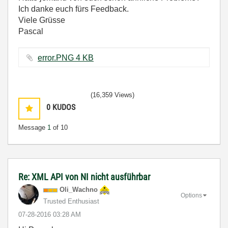
Ich danke euch fürs Feedback.
Viele Grüsse
Pascal
error.PNG ‏4 KB
(16,359 Views)
0
KUDOS
Message
1
of 10
Re: XML API von NI nicht ausführbar
Oli_Wachno
Options
Trusted Enthusiast
‎07-28-2016
03:28 AM