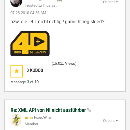
Options
Trusted Enthusiast
‎07-28-2016
04:36 AM
bzw. die DLL nicht richtig / garnicht registriert?
(16,011 Views)
0
KUDOS
Message
3
of 10
Re: XML API von NI nicht ausführbar
FixedWire
Options
Member