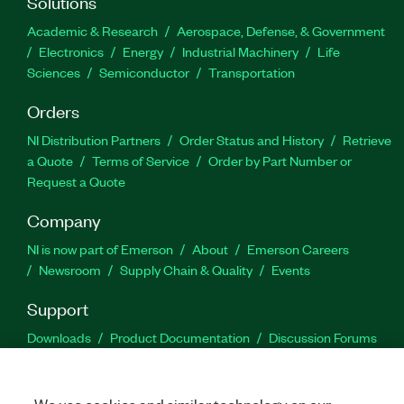
Solutions
Academic & Research
Aerospace, Defense, & Government
Electronics
Energy
Industrial Machinery
Life
Sciences
Semiconductor
Transportation
Orders
NI Distribution Partners
Order Status and History
Retrieve
a Quote
Terms of Service
Order by Part Number or
Request a Quote
Company
NI is now part of Emerson
About
Emerson Careers
Newsroom
Supply Chain & Quality
Events
Support
Downloads
Product Documentation
Discussion Forums
Activate a Product
Submit a Service Request
Site
Feedback