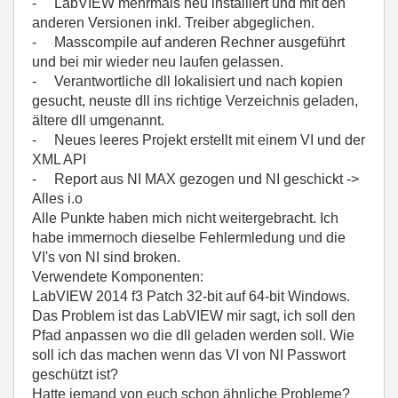
- LabVIEW mehrmals neu installiert und mit den
anderen Versionen inkl. Treiber abgeglichen.
- Masscompile auf anderen Rechner ausgeführt
und bei mir wieder neu laufen gelassen.
- Verantwortliche dll lokalisiert und nach kopien
gesucht, neuste dll ins richtige Verzeichnis geladen,
ältere dll umgenannt.
- Neues leeres Projekt erstellt mit einem VI und der
XML API
- Report aus NI MAX gezogen und NI geschickt ->
Alles i.o
Alle Punkte haben mich nicht weitergebracht. Ich
habe immernoch dieselbe Fehlermledung und die
VI's von NI sind broken.
Verwendete Komponenten:
LabVIEW 2014 f3 Patch 32-bit auf 64-bit Windows.
Das Problem ist das LabVIEW mir sagt, ich soll den
Pfad anpassen wo die dll geladen werden soll. Wie
soll ich das machen wenn das VI von NI Passwort
geschützt ist?
Hatte jemand von euch schon ähnliche Probleme?