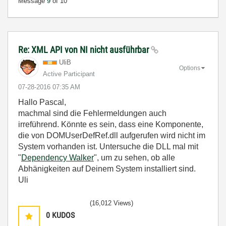
Message
9
of 10
Re: XML API von NI nicht ausführbar
UliB
Options
Active Participant
‎07-28-2016
07:35 AM
Hallo Pascal,
machmal sind die Fehlermeldungen auch
irreführend. Könnte es sein, dass eine Komponente,
die von DOMUserDefRef.dll aufgerufen wird nicht im
System vorhanden ist. Untersuche die DLL mal mit
"
Dependency Walker
", um zu sehen, ob alle
Abhänigkeiten auf Deinem System installiert sind.
Uli
(16,012 Views)
0
KUDOS