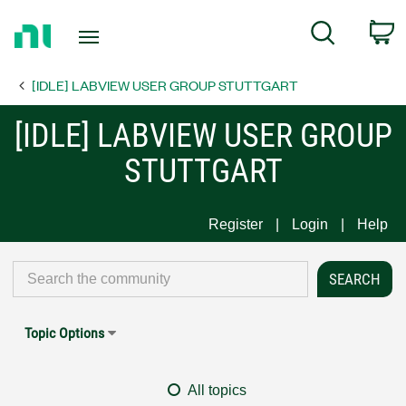
Return
C
Search
to
Home
[IDLE] LABVIEW USER GROUP STUTTGART
Page
[IDLE] LABVIEW USER GROUP
STUTTGART
Register
Login
Help
Topic Options
All topics