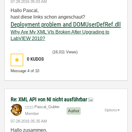
‎07-28-2016
05:03 AM
Hallo Pascal,
hast diese links schon angeschaut?
Deployment problem and DOMUserDef
Ref.dll
Why Are My XML VIs Broken After Upgrading to
LabVIEW 2010?
(16,011 Views)
0
KUDOS
Message
4
of 10
Re: XML API von NI nicht ausführbar
Pascal_Gubler
Options
Author
Member
‎07-28-2016
05:35 AM
Hallo zusammen,