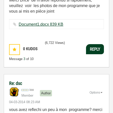
Merci Brice de m'avoir répondu si rapidement,
veuillez voir les photos de mon programme que je
vous ai mis en pièce joint
Document1.docx ‏839 KB
(6,722 Views)
0
KUDOS
REPLY
Message
3
of 10
Re: dsc
ioo
Options
Author
Member
‎04-03-2014
08:23 AM
vous avez reflechi un peu à mon programme? merci