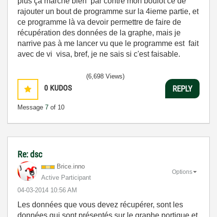
plus ça marche bien par contre mon boulot ce de
rajouter un bout de programme sur la 4ieme partie, et
ce programme là va devoir permettre de faire de
récupération des données de la graphe, mais je
narrive pas à me lancer vu que le programme est fait
avec de vi visa, bref, je ne sais si c'est faisable.
(6,698 Views)
0
KUDOS
REPLY
Message
7
of 10
Re: dsc
Brice.inno
Options
Active Participant
‎04-03-2014
10:56 AM
Les données que vous devez récupérer, sont les
données qui sont présentés sur le graphe portique et