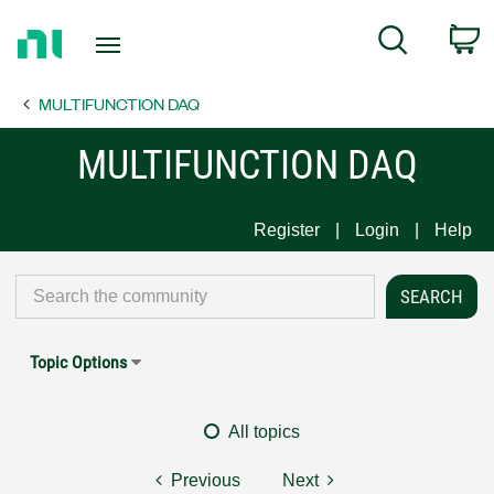
Return
C
Search
to
Home
MULTIFUNCTION DAQ
Page
MULTIFUNCTION DAQ
Register
Login
Help
Topic Options
All topics
Previous
Next