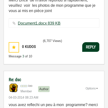
Merci Brice de m'avoir répondu si rapidement,
veuillez voir les photos de mon programme que je
vous ai mis en pièce joint
Document1.docx ‏839 KB
(6,707 Views)
0
KUDOS
REPLY
Message
3
of 10
Re: dsc
ioo
Options
Author
Member
‎04-03-2014
08:23 AM
vous avez reflechi un peu à mon programme? merci