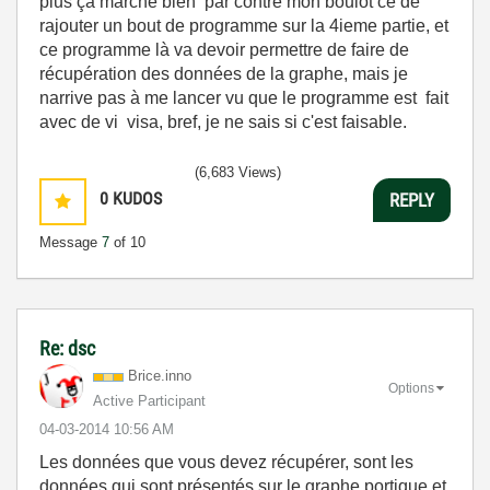
plus ça marche bien par contre mon boulot ce de
rajouter un bout de programme sur la 4ieme partie, et
ce programme là va devoir permettre de faire de
récupération des données de la graphe, mais je
narrive pas à me lancer vu que le programme est fait
avec de vi visa, bref, je ne sais si c'est faisable.
(6,683 Views)
0
KUDOS
REPLY
Message
7
of 10
Re: dsc
Brice.inno
Options
Active Participant
‎04-03-2014
10:56 AM
Les données que vous devez récupérer, sont les
données qui sont présentés sur le graphe portique et