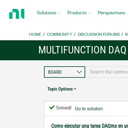
Return
to
Solutions
Products
Perspectives
Home
Page
HOME
COMMUNITY
DISCUSSION FORUMS
M
MULTIFUNCTION DAQ
Topic Options
Solved!
Go to solution
Como ejecutar una tarea DAQmx en 