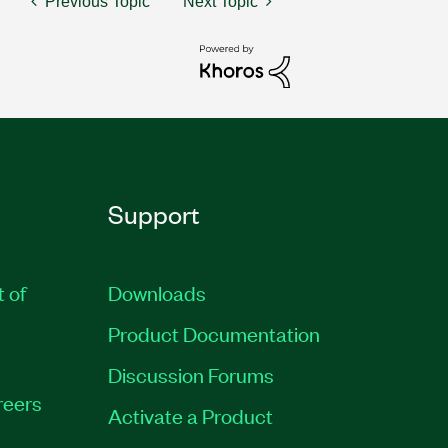
Previous Topic
Next Topic
Support
t of
Downloads
Product Documentation
Discussion Forums
reers
Activate a Product