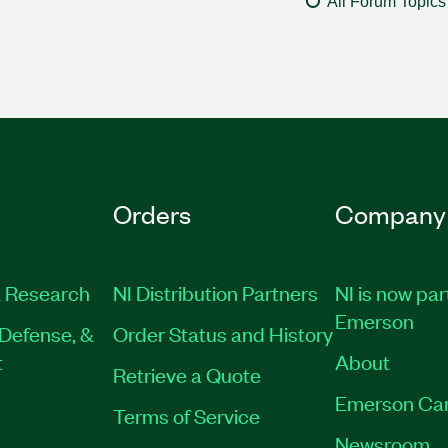
All Forum Topics
Orders
Company
 Research
NI Distribution Partners
NI is now par
Emerson
Defense, &
Order Status and History
t
About
Retrieve a Quote
Emerson Ca
Terms of Service
Newsroom