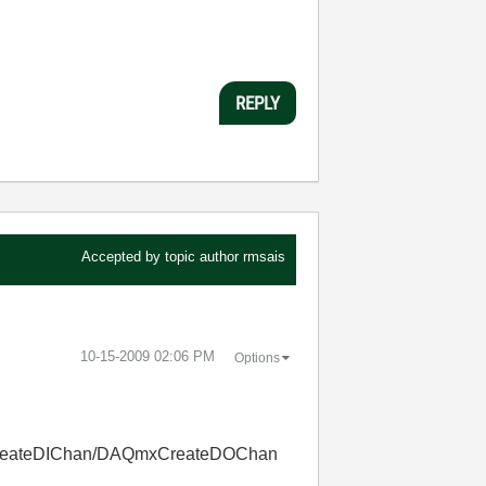
REPLY
Accepted by topic author
rmsais
‎10-15-2009
02:06 PM
Options
AQmxCreateDIChan/DAQmxCreateDOChan