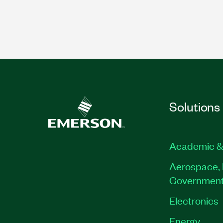
Solutions
Academic &
Aerospace, 
Governmen
Electronics
Energy