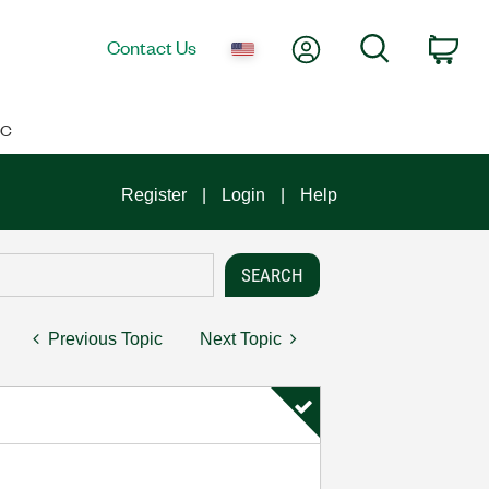
My Account
Search
Contact Us
Car
IC
Register
Login
Help
Previous Topic
Next Topic