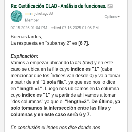
Re: Certificación CLAD - Análisis de funciones.
julietagc88
Options
Member
‎07-15-2025
01:04 PM
- edited
‎07-15-2025
01:08 PM
Buenas tardes,
La respuesta en "
subarray 2
" es
[6 7].
Explicación:
Vamos a empezar ubicando la
fila (row)
y en este
caso se ubica en la fila cuyo
índice es "1"
(cabe
mencionar que los índices van desde 0) y va a tomar
a partir de ahí
"1 sola fila"
, ya que eso nos lo dice
en
"length =1".
Luego nos ubicamos en la columna
cuyo
índice es "1"
y a partir de ahí vamos a tomar
"dos columnas" ya que el
"length=2". De último, ya
solo tomamos la intersección entre las filas y
columnas y en este caso sería 6 y 7.
En conclusión el index nos dice donde nos