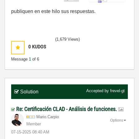
publiquen en este hilo sus respuestas.
(1,679 Views)
0
KUDOS
Message
1
of 6
Accepted by
frevel-gt
Solution
Re: Certificación CLAD - Análisis de funciones.
Mario.Carpio
Options
Member
‎07-15-2025
08:40 AM