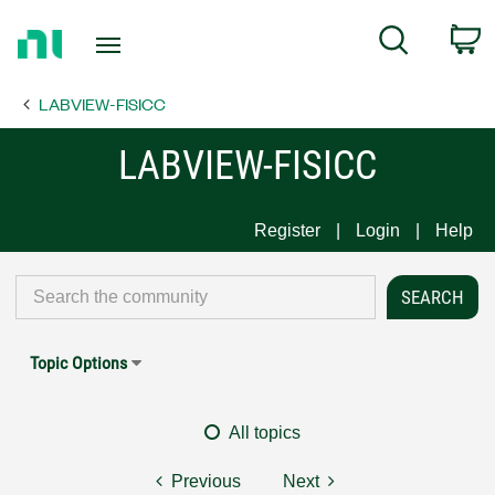
Return
C
Search
to
Home
LABVIEW-FISICC
Page
LABVIEW-FISICC
Register
Login
Help
Topic Options
All topics
Previous
Next