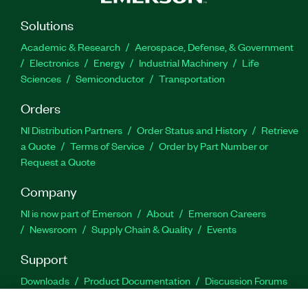
Solutions
Academic & Research
Aerospace, Defense, & Government
Electronics
Energy
Industrial Machinery
Life
Sciences
Semiconductor
Transportation
Orders
NI Distribution Partners
Order Status and History
Retrieve
a Quote
Terms of Service
Order by Part Number or
Request a Quote
Company
NI is now part of Emerson
About
Emerson Careers
Newsroom
Supply Chain & Quality
Events
Support
Downloads
Product Documentation
Discussion Forums
Activate a Product
Submit a Service Request
Site