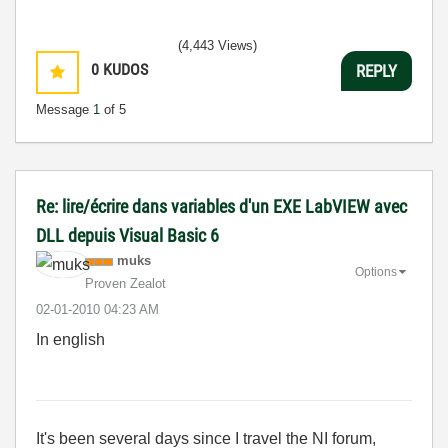
(4,443 Views)
0
KUDOS
REPLY
Message
1
of 5
Re: lire/écrire dans variables d'un EXE LabVIEW avec
DLL depuis Visual Basic 6
muks
Options
Proven Zealot
‎02-01-2010
04:23 AM
In english
It's been several days since I travel the NI forum,