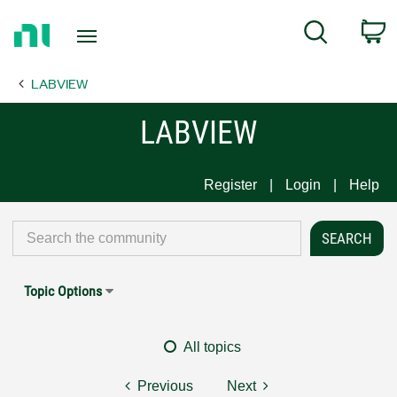
Return
C
Search
to
Home
LABVIEW
Page
LABVIEW
Register
Login
Help
Topic Options
All topics
Previous
Next