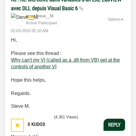
avec DLL depuis Visual Basic 6
Steve__M.
Options
Active Participant
‎02-03-2010
05:10 AM
Hi,
Please see this thread :
Why can't my VI (called as a .dll from VB) get at the
controls of another VI
Hope this helps,
Regards.
Steve M.
(4,361 Views)
0
KUDOS
REPLY