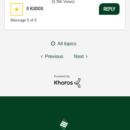
(4,356 Views)
0
KUDOS
REPLY
Message
5
of 5
All topics
Previous
Next