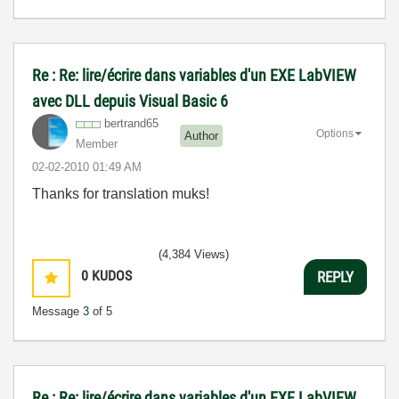
Re : Re: lire/écrire dans variables d'un EXE LabVIEW
avec DLL depuis Visual Basic 6
bertrand65
Options
Author
Member
‎02-02-2010
01:49 AM
Thanks for translation muks!
(4,384 Views)
0
KUDOS
REPLY
Message
3
of 5
Re : Re: lire/écrire dans variables d'un EXE LabVIEW