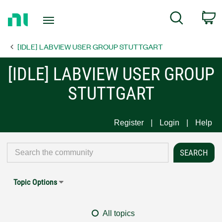
Return
C
Search
to
Home
[IDLE] LABVIEW USER GROUP STUTTGART
Page
[IDLE] LABVIEW USER GROUP
STUTTGART
Register
Login
Help
Topic Options
All topics