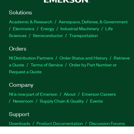
Solutions
Academic & Research
Aerospace, Defense, & Government
Electronics
Energy
Industrial Machinery
Life
Sciences
Semiconductor
Transportation
Orders
NI Distribution Partners
Order Status and History
Retrieve
a Quote
Terms of Service
Order by Part Number or
Request a Quote
Company
NI is now part of Emerson
About
Emerson Careers
Newsroom
Supply Chain & Quality
Events
Support
Downloads
Product Documentation
Discussion Forums
Activate a Product
Submit a Service Request
Site