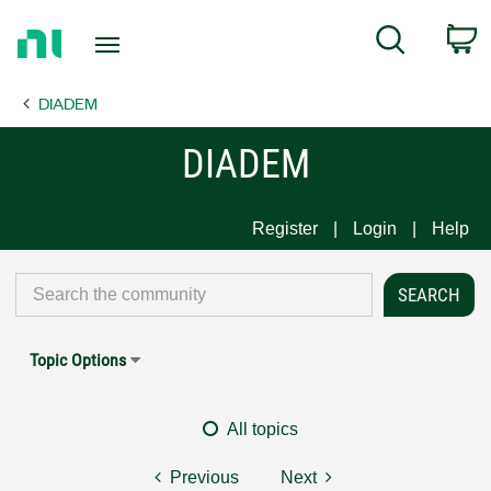
Return
C
Search
to
Home
DIADEM
Page
DIADEM
Register
Login
Help
Topic Options
All topics
Previous
Next