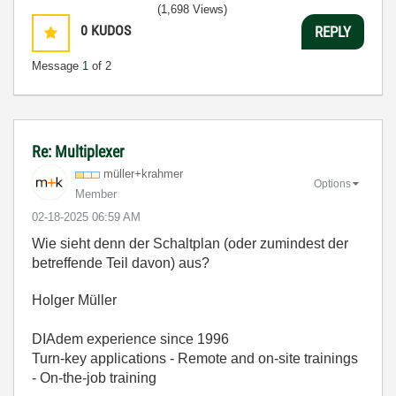
(1,698 Views)
0
KUDOS
REPLY
Message
1
of 2
Re: Multiplexer
müller+krahmer
Options
Member
‎02-18-2025
06:59 AM
Wie sieht denn der Schaltplan (oder zumindest der
betreffende Teil davon) aus?
Holger Müller
DIAdem experience since 1996
Turn-key applications - Remote and on-site trainings
- On-the-job training