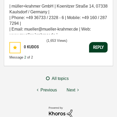
| müller+krahmer GmbH | Koenitzer Straße 14, 07338
Kaulsdorf / Germany |
| Phone: +49 36733 / 2328 - 6 | Mobile: +49 160 / 287
7294 |
| Email: mueller@mueller-krahmer.de | Web:
www.mueller-krahmer.de |
(1,653 Views)
0
KUDOS
REPLY
Message
2
of 2
All topics
Previous
Next