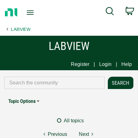
Return
C
Search
to
Home
LABVIEW
Page
LABVIEW
Register
Login
Help
Topic Options
All topics
Previous
Next