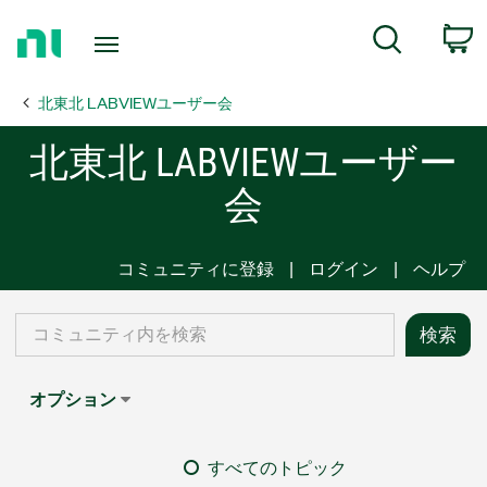
Return
C
Search
to
Home
北東北 LABVIEWユーザー会
Page
北東北 LABVIEWユーザー
会
コミュニティに登録
ログイン
ヘルプ
オプション
すべてのトピック