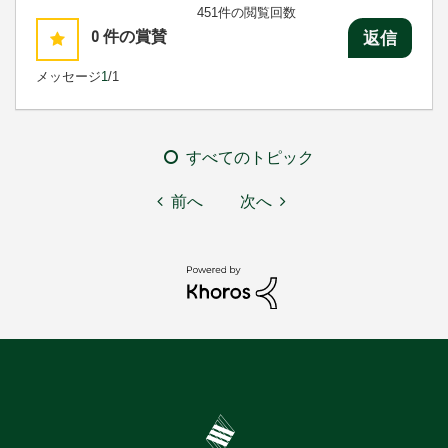
451件の閲覧回数
0
件の賞賛
返信
メッセージ
1
/1
すべてのトピック
前へ
次へ