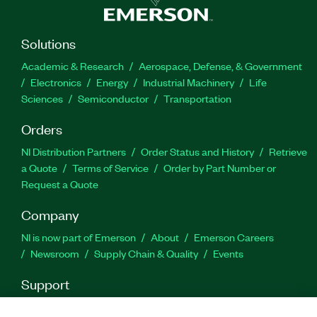
Solutions
Academic & Research
Aerospace, Defense, & Government
Electronics
Energy
Industrial Machinery
Life
Sciences
Semiconductor
Transportation
Orders
NI Distribution Partners
Order Status and History
Retrieve
a Quote
Terms of Service
Order by Part Number or
Request a Quote
Company
NI is now part of Emerson
About
Emerson Careers
Newsroom
Supply Chain & Quality
Events
Support
Downloads
Product Documentation
Discussion Forums