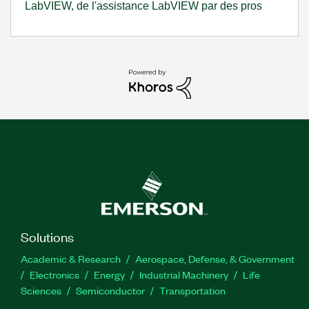
LabVIEW, de l'assistance LabVIEW par des pros
Solutions
Academic & Research
Aerospace, Defense, & Government
Electronics
Energy
Industrial Machinery
Life
Sciences
Semiconductor
Transportation