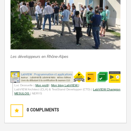
Les développeurs en Rhône-Alpes
Luc Desruelle |
Mon profil
|
Mon blog LabVIEW |
LabVIEW Architect (CLA) & TestStand Developper (CTD) |
LabVIEW Champion
MESULOG
| NERYS
0
COMPLIMENTS