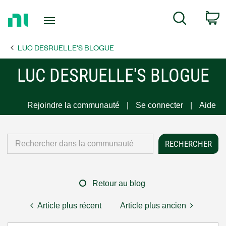
Return
C
Search
to
Home
LUC DESRUELLE'S BLOGUE
Page
LUC DESRUELLE'S BLOGUE
Rejoindre la communauté
Se connecter
Aide
Retour au blog
Article plus récent
Article plus ancien