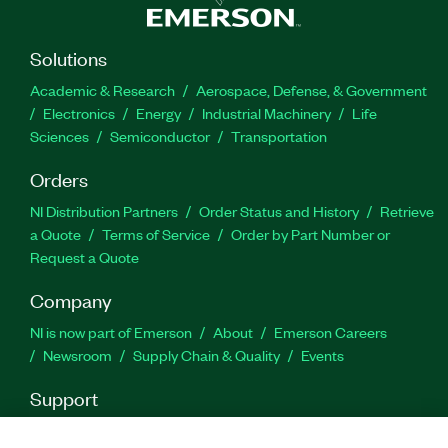
Solutions
Academic & Research
Aerospace, Defense, & Government
Electronics
Energy
Industrial Machinery
Life
Sciences
Semiconductor
Transportation
Orders
NI Distribution Partners
Order Status and History
Retrieve
a Quote
Terms of Service
Order by Part Number or
Request a Quote
Company
NI is now part of Emerson
About
Emerson Careers
Newsroom
Supply Chain & Quality
Events
Support
Downloads
Product Documentation
Discussion Forums