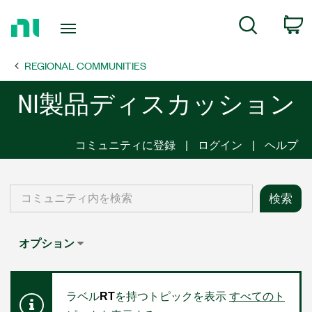
Return
C
Search
to
Home
REGIONAL COMMUNITIES
Page
NI製品ディスカッション
コミュニティに登録
ログイン
ヘルプ
オプション
ラベル
RT
を持つトピックを表示
すべてのト