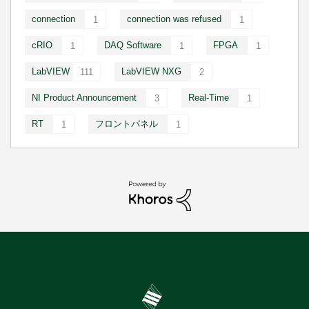
connection
connection was refused
1
1
cRIO
DAQ Software
FPGA
1
1
1
LabVIEW
LabVIEW NXG
111
2
NI Product Announcement
Real-Time
3
1
RT
フロントパネル
1
1