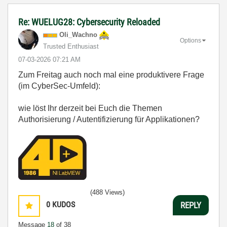
Re: WUELUG28: Cybersecurity Reloaded
Oli_Wachno
Options
Trusted Enthusiast
‎07-03-2026
07:21 AM
Zum Freitag auch noch mal eine produktivere Frage
(im CyberSec-Umfeld):
wie löst Ihr derzeit bei Euch die Themen
Authorisierung / Autentifizierung für Applikationen?
(488 Views)
0
KUDOS
REPLY
Message
18
of 38