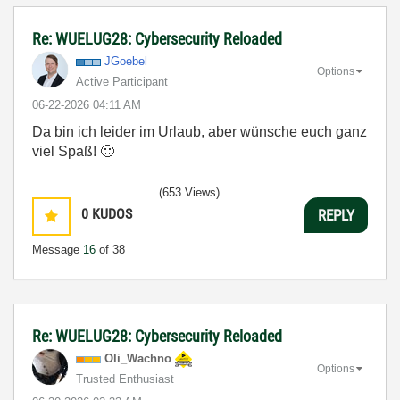
Re: WUELUG28: Cybersecurity Reloaded
JGoebel
Options
Active Participant
‎06-22-2026
04:11 AM
Da bin ich leider im Urlaub, aber wünsche euch ganz
viel Spaß!
🙂
(653 Views)
0
KUDOS
REPLY
Message
16
of 38
Re: WUELUG28: Cybersecurity Reloaded
Oli_Wachno
Options
Trusted Enthusiast