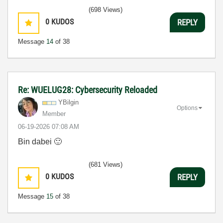
(698 Views)
0
KUDOS
REPLY
Message
14
of 38
Re: WUELUG28: Cybersecurity Reloaded
YBilgin
Options
Member
‎06-19-2026
07:08 AM
Bin dabei
🙂
(681 Views)
0
KUDOS
REPLY
Message
15
of 38