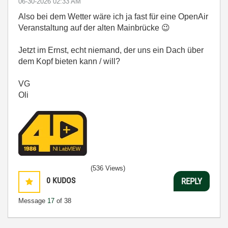
‎06-30-2026
02:33 AM
Also bei dem Wetter wäre ich ja fast für eine OpenAir
Veranstaltung auf der alten Mainbrücke
😉
Jetzt im Ernst, echt niemand, der uns ein Dach über
dem Kopf bieten kann / will?
VG
Oli
(536 Views)
0
KUDOS
REPLY
Message
17
of 38