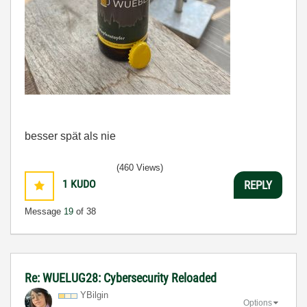
besser spät als nie
(460 Views)
1
KUDO
REPLY
Message
19
of 38
Re: WUELUG28: Cybersecurity Reloaded
YBilgin
Options