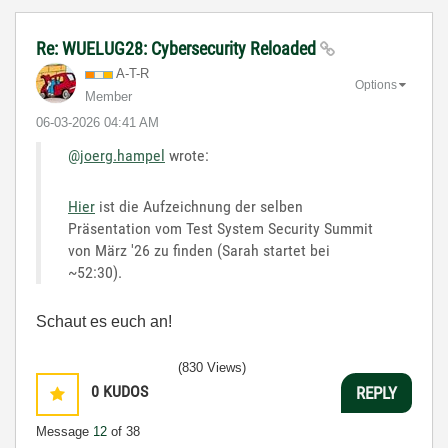
Re: WUELUG28: Cybersecurity Reloaded
A-T-R
Options
Member
‎06-03-2026
04:41 AM
@joerg.hampel
wrote:
Hier
ist die Aufzeichnung der selben
Präsentation vom Test System Security Summit
von März '26 zu finden (Sarah startet bei
~52:30).
Schaut es euch an!
(830 Views)
0
KUDOS
REPLY
Message
12
of 38