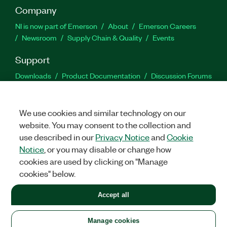
Company
NI is now part of Emerson
About
Emerson Careers
Newsroom
Supply Chain & Quality
Events
Support
Downloads
Product Documentation
Discussion Forums
Activate a Product
Submit a Service Request
Site
Feedback
We use cookies and similar technology on our
website. You may consent to the collection and
Facebook
Twitter
LinkedIn
YouTu
In
use described in our
Privacy Notice
and
Cookie
Notice
, or you may disable or change how
cookies are used by clicking on "Manage
©
2026
NATIONAL INSTRUMENTS CORP. ALL RIGHTS RESERVED.
cookies" below.
+1 877 388 1952
Accept all
LEGAL
|
IMPRINT
|
PRIVACY
|
Manage cookies
United States
Manage cookies