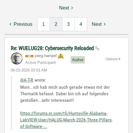
Next
Previous
1
2
3
4
Next
Re: WUELUG28: Cybersecurity Reloaded
joerg.hampel
Options
Author
Active Participant
‎06-03-2026
03:01 AM
@A-T-R
wrote:
Moin...ich hab mich auch gerade etwas mit der
Thematik befasst. Dabei bin ich auf folgendes
gestoßen...sehr interessant!
https://forums.ni.com/t5/Huntsville-Alabama-
LabVIEW-User/HALUG-March-2026-Three-Pillars-
of-Software-...