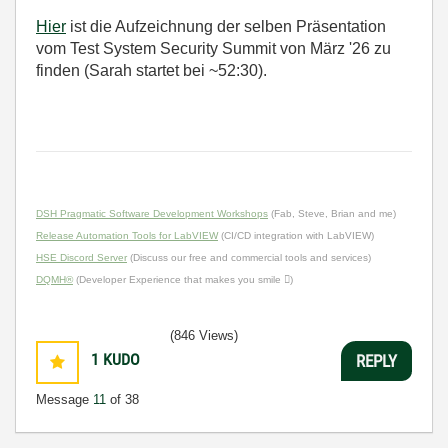
Hier
ist die Aufzeichnung der selben Präsentation
vom Test System Security Summit von März '26 zu
finden (Sarah startet bei ~52:30).
DSH Pragmatic Software Development Workshops
(Fab, Steve, Brian and me)
Release Automation Tools for LabVIEW
(CI/CD integration with LabVIEW)
HSE Discord Server
(Discuss our free and commercial tools and services)
DQMH®
(Developer Experience that makes you smile )
(846 Views)
1
KUDO
REPLY
Message
11
of 38