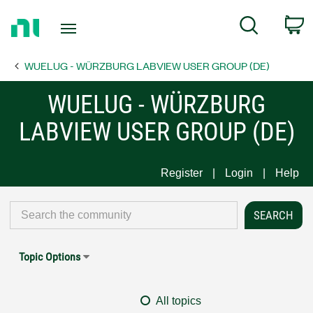
Return
C
Search
to
Home
WUELUG - WÜRZBURG LABVIEW USER GROUP (DE)
Page
WUELUG - WÜRZBURG
LABVIEW USER GROUP (DE)
Register
Login
Help
Topic Options
All topics