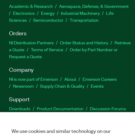
Academic & Research
Aerospace, Defense, & Government
Electronics
Energy
Industrial Machinery
Life
Sciences
Semiconductor
Transportation
Orders
NI Distribution Partners
Order Status and History
Retrieve
a Quote
Terms of Service
Order by Part Number or
Request a Quote
Company
NI is now part of Emerson
About
Emerson Careers
Newsroom
Supply Chain & Quality
Events
Support
Downloads
Product Documentation
Discussion Forums
Activate a Product
Submit a Service Request
Site
Feedback
We use cookies and similar technology on our