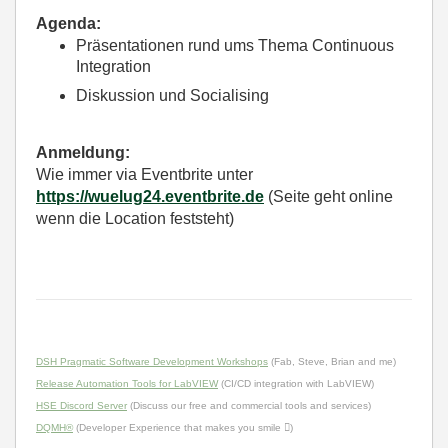
Agenda:
Präsentationen rund ums Thema Continuous
Integration
Diskussion und Socialising
Anmeldung:
Wie immer via Eventbrite unter
https://wuelug24.eventbrite.de
(Seite geht online
wenn die Location feststeht)
DSH Pragmatic Software Development Workshops
(Fab, Steve, Brian and me)
Release Automation Tools for LabVIEW
(CI/CD integration with LabVIEW)
HSE Discord Server
(Discuss our free and commercial tools and services)
DQMH®
(Developer Experience that makes you smile )