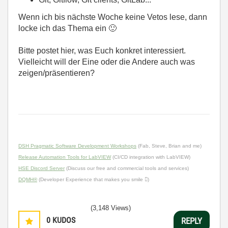
Wenn ich bis nächste Woche keine Vetos lese, dann
locke ich das Thema ein
🙂
Bitte postet hier, was Euch konkret interessiert.
Vielleicht will der Eine oder die Andere auch was
zeigen/präsentieren?
DSH Pragmatic Software Development Workshops
(Fab, Steve, Brian and me)
Release Automation Tools for LabVIEW
(CI/CD integration with LabVIEW)
HSE Discord Server
(Discuss our free and commercial tools and services)
DQMH®
(Developer Experience that makes you smile )
(3,148 Views)
0
KUDOS
REPLY