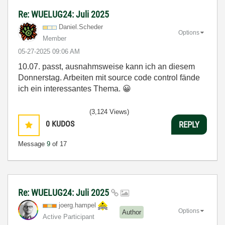
Re: WUELUG24: Juli 2025
Daniel.Scheder
Options
Member
‎05-27-2025
09:06 AM
10.07. passt, ausnahmsweise kann ich an diesem
Donnerstag. Arbeiten mit source code control fände
ich ein interessantes Thema.
😀
(3,124 Views)
0
KUDOS
REPLY
Message
9
of 17
Re: WUELUG24: Juli 2025
joerg.hampel
Options
Author
Active Participant