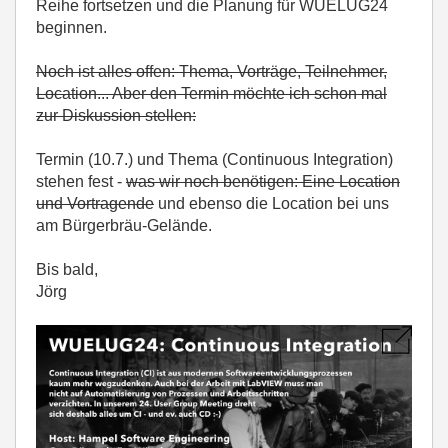
Reihe fortsetzen und die Planung für WUELUG24
beginnen.
Noch ist alles offen: Thema, Vorträge, Teilnehmer,
Location... Aber den Termin möchte ich schon mal
zur Diskussion stellen:
Termin (10.7.) und Thema (Continuous Integration)
stehen fest -
was wir noch benötigen: Eine Location
und Vortragende
und ebenso die Location bei uns
am Bürgerbräu-Gelände.
Bis bald,
Jörg