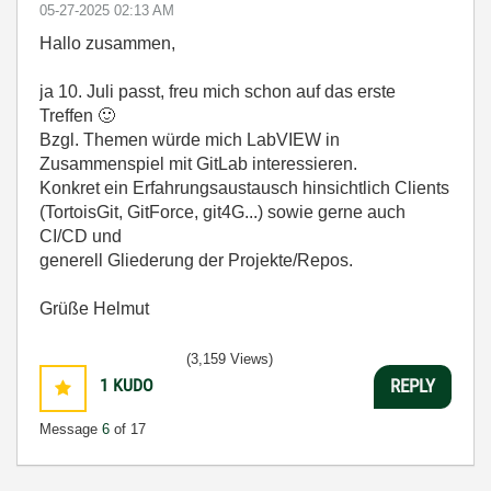
‎05-27-2025
02:13 AM
Hallo zusammen,
ja 10. Juli passt, freu mich schon auf das erste
Treffen
🙂
Bzgl. Themen würde mich LabVIEW in
Zusammenspiel mit GitLab interessieren.
Konkret ein Erfahrungsaustausch hinsichtlich Clients
(TortoisGit, GitForce, git4G...) sowie gerne auch
CI/CD und
generell Gliederung der Projekte/Repos.
Grüße Helmut
(3,159 Views)
1
KUDO
REPLY
Message
6
of 17