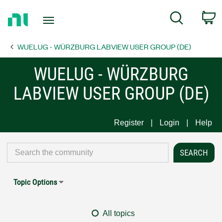
Return
C
Search
to
Home
WUELUG - WÜRZBURG LABVIEW USER GROUP (DE)
Page
WUELUG - WÜRZBURG
LABVIEW USER GROUP (DE)
Register
Login
Help
Topic Options
All topics