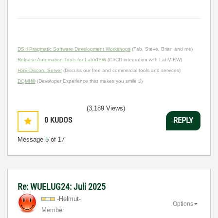
DSH Pragmatic Software Development Workshops
(Fab, Steve, Brian and me)
Release Automation Tools for LabVIEW
(CI/CD integration with LabVIEW)
HSE Discord Server
(Discuss our free and commercial tools and services)
DQMH®
(Developer Experience that makes you smile )
(3,189 Views)
0
KUDOS
REPLY
Message
5
of 17
Re: WUELUG24: Juli 2025
-Helmut-
Options
Member