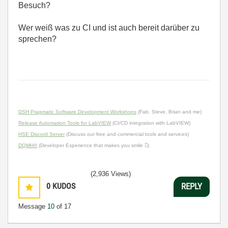
Besuch?
Wer weiß was zu CI und ist auch bereit darüber zu
sprechen?
DSH Pragmatic Software Development Workshops
(Fab, Steve, Brian and me)
Release Automation Tools for LabVIEW
(CI/CD integration with LabVIEW)
HSE Discord Server
(Discuss our free and commercial tools and services)
DQMH®
(Developer Experience that makes you smile )
(2,936 Views)
0
KUDOS
REPLY
Message
10
of 17