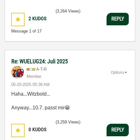
(3,264 Views)
2
KUDOS
REPLY
Message
1
of 17
Re: WUELUG24: Juli 2025
A-T-R
Options
Member
‎05-20-2025
05:38 AM
Haha...Witzbold...
Anyway...10.7. passt mir
😁
(3,259 Views)
0
KUDOS
REPLY