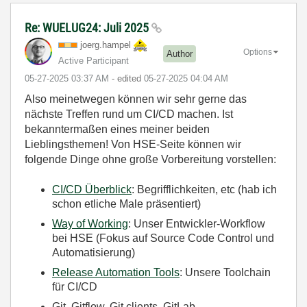
Re: WUELUG24: Juli 2025
joerg.hampel
Options
Author
Active Participant
‎05-27-2025
03:37 AM
- edited
‎05-27-2025
04:04 AM
Also meinetwegen können wir sehr gerne das
nächste Treffen rund um CI/CD machen. Ist
bekanntermaßen eines meiner beiden
Lieblingsthemen! Von HSE-Seite können wir
folgende Dinge ohne große Vorbereitung vorstellen:
CI/CD Überblick
: Begrifflichkeiten, etc (hab ich
schon etliche Male präsentiert)
Way of Working
: Unser Entwickler-Workflow
bei HSE (Fokus auf Source Code Control und
Automatisierung)
Release Automation Tools
: Unsere Toolchain
für CI/CD
Git, Gitflow, Git clients, GitLab...