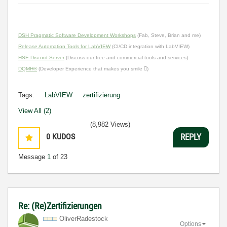
DSH Pragmatic Software Development Workshops
(Fab, Steve, Brian and me)
Release Automation Tools for LabVIEW
(CI/CD integration with LabVIEW)
HSE Discord Server
(Discuss our free and commercial tools and services)
DQMH®
(Developer Experience that makes you smile )
Tags:
LabVIEW
zertifizierung
View All (2)
(8,982 Views)
0
KUDOS
REPLY
Message
1
of 23
Re: (Re)Zertifizierungen
OliverRadestock
Options