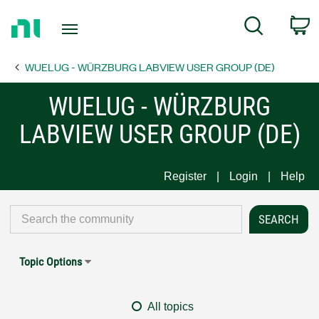
Return
C
Search
to
Home
WUELUG - WÜRZBURG LABVIEW USER GROUP (DE)
Page
WUELUG - WÜRZBURG
LABVIEW USER GROUP (DE)
Register
Login
Help
Topic Options
All topics