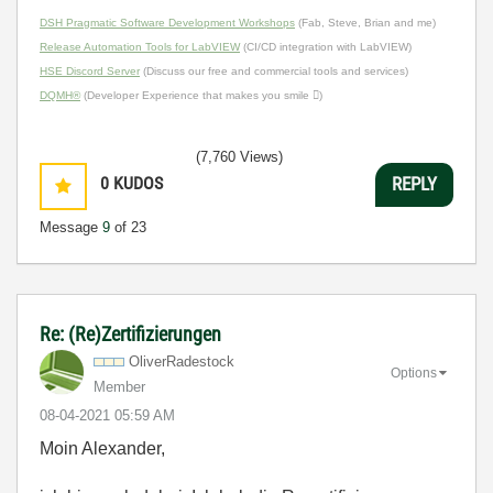
DSH Pragmatic Software Development Workshops
(Fab, Steve, Brian and me)
Release Automation Tools for LabVIEW
(CI/CD integration with LabVIEW)
HSE Discord Server
(Discuss our free and commercial tools and services)
DQMH®
(Developer Experience that makes you smile )
(7,760 Views)
0
KUDOS
REPLY
Message
9
of 23
Re: (Re)Zertifizierungen
OliverRadestock
Options
Member
‎08-04-2021
05:59 AM
Moin Alexander,