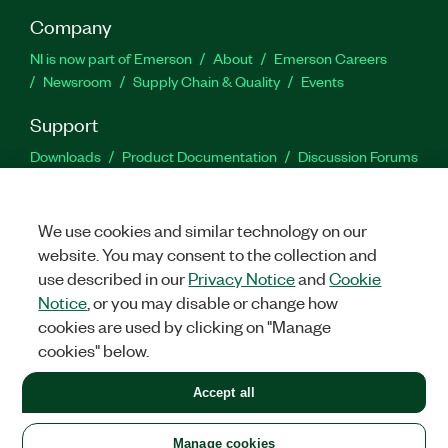
Company
NI is now part of Emerson
About
Emerson Careers
Newsroom
Supply Chain & Quality
Events
Support
Downloads
Product Documentation
Discussion Forums
Activate a Product
Submit a Service Request
Site
Feedback
We use cookies and similar technology on our
website. You may consent to the collection and
Facebook
Twitter
LinkedIn
YouTu
In
use described in our
Privacy Notice
and
Cookie
Notice
, or you may disable or change how
cookies are used by clicking on "Manage
©
2026
NATIONAL INSTRUMENTS CORP. ALL RIGHTS RESERVED.
cookies" below.
+1 877 388 1952
Accept all
LEGAL
|
IMPRINT
|
PRIVACY
|
Manage cookies
United States
Manage cookies