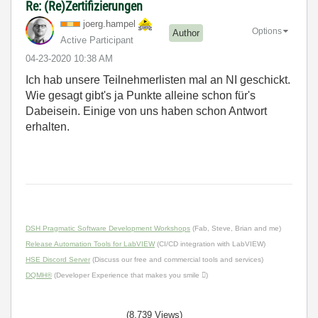
Re: (Re)Zertifizierungen
joerg.hampel
Options
Author
Active Participant
‎04-23-2020
10:38 AM
Ich hab unsere Teilnehmerlisten mal an NI geschickt.
Wie gesagt gibt's ja Punkte alleine schon für's
Dabeisein. Einige von uns haben schon Antwort
erhalten.
DSH Pragmatic Software Development Workshops
(Fab, Steve, Brian and me)
Release Automation Tools for LabVIEW
(CI/CD integration with LabVIEW)
HSE Discord Server
(Discuss our free and commercial tools and services)
DQMH®
(Developer Experience that makes you smile )
(8,739 Views)