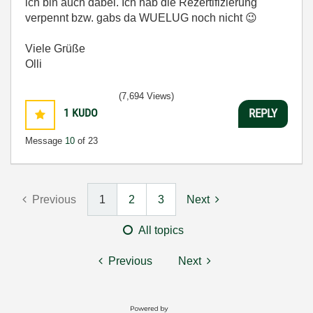
ich bin auch dabei. Ich hab die Rezertifizierung
verpennt bzw. gabs da WUELUG noch nicht
😉
Viele Grüße
Olli
(7,694 Views)
1
KUDO
REPLY
Message
10
of 23
Previous
1
2
3
Next
All topics
Previous
Next