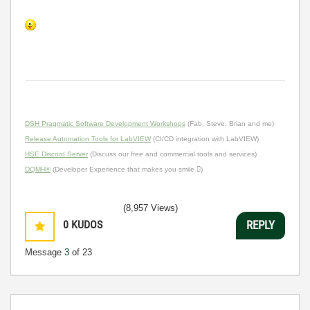
DSH Pragmatic Software Development Workshops
(Fab, Steve, Brian and me)
Release Automation Tools for LabVIEW
(CI/CD integration with LabVIEW)
HSE Discord Server
(Discuss our free and commercial tools and services)
DQMH®
(Developer Experience that makes you smile )
(8,957 Views)
0
KUDOS
REPLY
Message
3
of 23