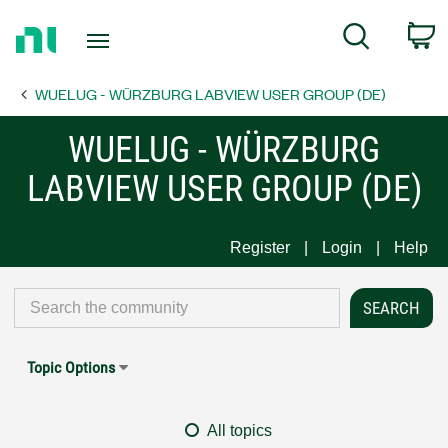
Return
C
Search
to
Home
WUELUG - WÜRZBURG LABVIEW USER GROUP (DE)
Page
WUELUG - WÜRZBURG
LABVIEW USER GROUP (DE)
Register
Login
Help
Topic Options
All topics