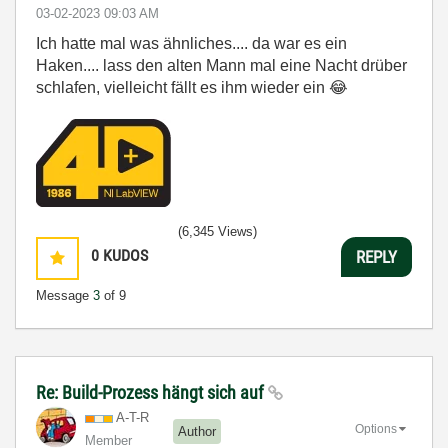
‎03-02-2023
09:03 AM
Ich hatte mal was ähnliches.... da war es ein
Haken.... lass den alten Mann mal eine Nacht drüber
schlafen, vielleicht fällt es ihm wieder ein
😂
(6,345 Views)
0
KUDOS
REPLY
Message
3
of 9
Re: Build-Prozess hängt sich auf
A-T-R
Options
Author
Member