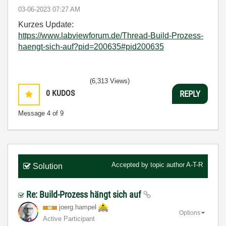
‎03-06-2023
07:27 AM
Kurzes Update:
https://www.labviewforum.de/Thread-Build-Prozess-
haengt-sich-auf?pid=200635#pid200635
(6,313 Views)
0
KUDOS
REPLY
Message
4
of 9
Accepted by topic author
A-T-R
Solution
Re: Build-Prozess hängt sich auf
joerg.hampel
Options
Active Participant