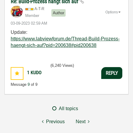
Re: Build-Prozess hängt sich auf
A-T-R
Options
Author
Member
‎03-09-2023
02:59 AM
Update:
https://www.labviewforum.de/Thread-Build-Prozess-
haengt-sich-auf?pid=200638#pid200638
(6,240 Views)
1
KUDO
REPLY
Message
9
of 9
All topics
Previous
Next