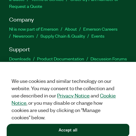
Request a Quote
Company
NI is now part of Emerson
About
Emerson Careers
Newsroom
Supply Chain & Quality
Events
Support
Downloads
Product Documentation
Discussion Forums
Activate a Product
Submit a Service Request
Site
Feedback
We use cookies and similar technology on our
website. You may consent to the collection and
Facebook
Twitter
LinkedIn
YouTu
In
use described in our
Privacy Notice
and
Cookie
Notice
, or you may disable or change how
cookies are used by clicking on "Manage
©
2026
NATIONAL INSTRUMENTS CORP. ALL RIGHTS RESERVED.
cookies" below.
+1 877 388 1952
Accept all