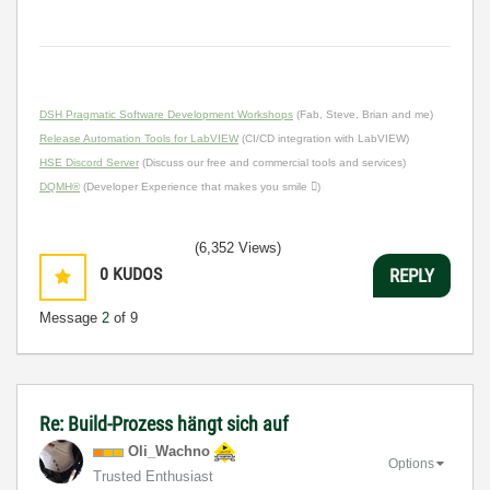
DSH Pragmatic Software Development Workshops
(Fab, Steve, Brian and me)
Release Automation Tools for LabVIEW
(CI/CD integration with LabVIEW)
HSE Discord Server
(Discuss our free and commercial tools and services)
DQMH®
(Developer Experience that makes you smile )
(6,352 Views)
0
KUDOS
REPLY
Message
2
of 9
Re: Build-Prozess hängt sich auf
Oli_Wachno
Options
Trusted Enthusiast