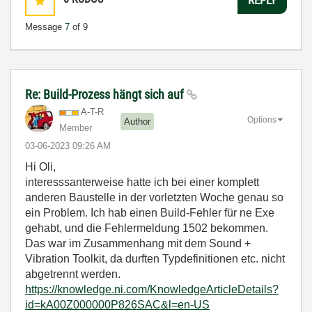
Message
7
of 9
Re: Build-Prozess hängt sich auf
A-T-R
Options
Author
Member
‎03-06-2023
09:26 AM
Hi Oli,
interesssanterweise hatte ich bei einer komplett
anderen Baustelle in der vorletzten Woche genau so
ein Problem. Ich hab einen Build-Fehler für ne Exe
gehabt, und die Fehlermeldung 1502 bekommen.
Das war im Zusammenhang mit dem Sound +
Vibration Toolkit, da durften Typdefinitionen etc. nicht
abgetrennt werden.
https://knowledge.ni.com/KnowledgeArticleDetails?
id=kA00Z000000P826SAC&l=en-US