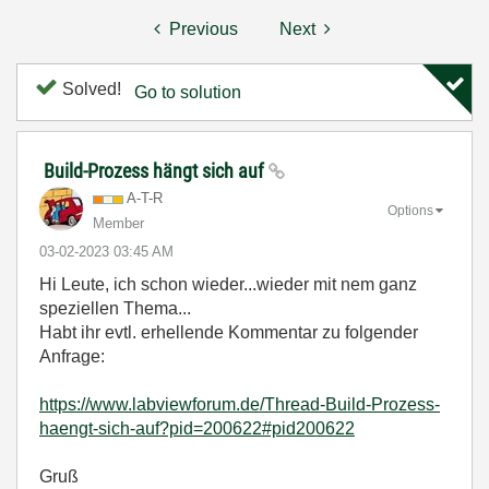
Previous
Next
Solved!
Go to solution
Build-Prozess hängt sich auf
A-T-R
Options
Member
‎03-02-2023
03:45 AM
Hi Leute, ich schon wieder...wieder mit nem ganz
speziellen Thema...
Habt ihr evtl. erhellende Kommentar zu folgender
Anfrage:
https://www.labviewforum.de/Thread-Build-Prozess-
haengt-sich-auf?pid=200622#pid200622
Gruß