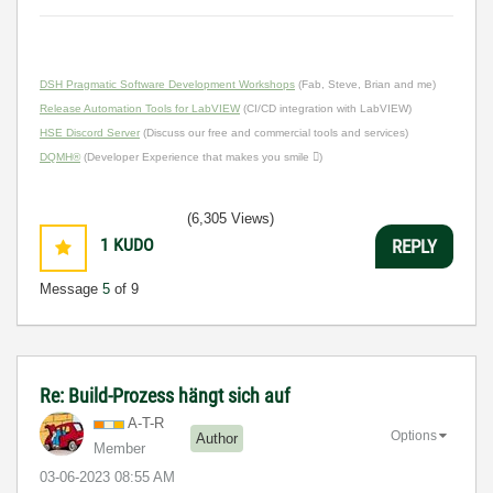
DSH Pragmatic Software Development Workshops
(Fab, Steve, Brian and me)
Release Automation Tools for LabVIEW
(CI/CD integration with LabVIEW)
HSE Discord Server
(Discuss our free and commercial tools and services)
DQMH®
(Developer Experience that makes you smile )
(6,305 Views)
1
KUDO
REPLY
Message
5
of 9
Re: Build-Prozess hängt sich auf
A-T-R
Options
Author
Member
‎03-06-2023
08:55 AM