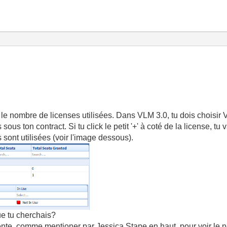
 le nombre de licenses utilisées. Dans VLM 3.0, tu dois choisir 
sous ton contract. Si tu click le petit '+' à coté de la license, tu 
es sont utilisées (voir l'image dessous).
que tu cherchais?
ente, comme mentioner par Jessica Stape en haut, pour voir le no