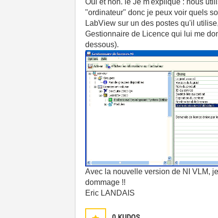
Oui et non. le Je m'explique : nous ut
"ordinateur" donc je peux voir quels so
LabView sur un des postes qu'il utilis
Gestionnaire de Licence qui lui me donne
dessous).
Avec la nouvelle version de NI VLM, je
dommage !!
Eric LANDAIS
0
KUDOS