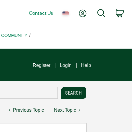
My Account
Search
Contact Us
Car
T COMMUNITY
Register
Login
Help
Previous Topic
Next Topic