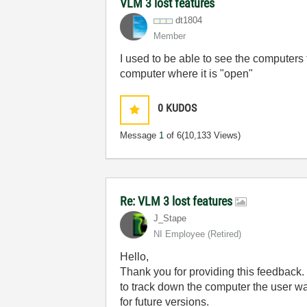
VLM 3 lost features
dt1804
Member
I used to be able to see the computers 
computer where it is "open"
0
KUDOS
Message
1
of 6
(10,133 Views)
Re: VLM 3 lost features
J_Stape
NI Employee (retired)
Hello,
Thank you for providing this feedback.
to track down the computer the user wa
for future versions.