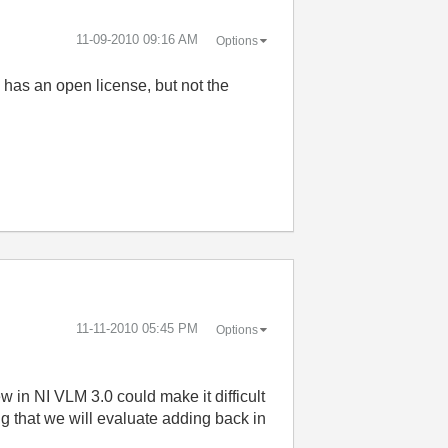
‎11-09-2010
09:16 AM
Options
 has an open license, but not the
‎11-11-2010
05:45 PM
Options
 in NI VLM 3.0 could make it difficult
g that we will evaluate adding back in