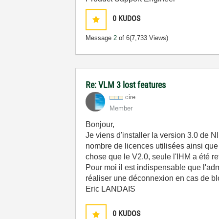
0
KUDOS
Message
2
of 6
(7,733 Views)
Re: VLM 3 lost features
cire
Member
Bonjour,
Je viens d'installer la version 3.0 de 
nombre de licences utilisées ainsi que 
chose que le V2.0, seule l'IHM a été ref
Pour moi il est indispensable que l'ad
réaliser une déconnexion en cas de blo
Eric LANDAIS
0
KUDOS