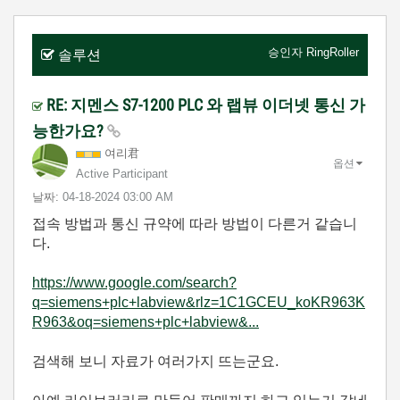
승인자
RingRoller
솔루션
RE: 지멘스 S7-1200 PLC 와 랩뷰 이더넷 통신 가
능한가요?
여리君
옵션
Active Participant
날짜:
‎04-18-2024
03:00 AM
접속 방법과 통신 규약에 따라 방법이 다른거 같습니
다.
https://www.google.com/search?
q=siemens+plc+labview&rlz=1C1GCEU_koKR963K
R963&oq=siemens+plc+labview&...
검색해 보니 자료가 여러가지 뜨는군요.