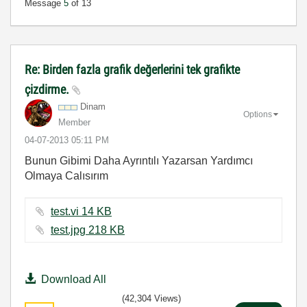
Message
5
of 13
Re: Birden fazla grafik değerlerini tek grafikte
çizdirme.
Dinam
Options
Member
‎04-07-2013
05:11 PM
Bunun Gibimi Daha Ayrıntılı Yazarsan Yardımcı
Olmaya Calısırım
test.vi ‏14 KB
test.jpg ‏218 KB
Download All
(42,304 Views)