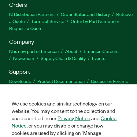
Orders
NI Distribution Partners
Order Status and History
Retrieve
a Quote
Terms of Service
Order by Part Number or
Request a Quote
Company
NI is now part of Emerson
About
Emerson Careers
Newsroom
Supply Chain & Quality
Events
Support
Downloads
Product Documentation
Discussion Forums
Activate a Product
Submit a Service Request
Site
Feedback
We use cookies and similar technology on our
website. You may consent to the collection and
Facebook
Twitter
LinkedIn
YouTu
In
use described in our
Privacy Notice
and
Cookie
Notice
, or you may disable or change how
cookies are used by clicking on "Manage