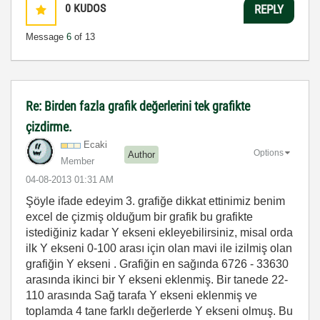
0
KUDOS
REPLY
Message
6
of 13
Re: Birden fazla grafik değerlerini tek grafikte
çizdirme.
Ecaki
Options
Author
Member
‎04-08-2013
01:31 AM
Şöyle ifade edeyim 3. grafiğe dikkat ettinimiz benim
excel de çizmiş olduğum bir grafik bu grafikte
istediğiniz kadar Y ekseni ekleyebilirsiniz, misal orda
ilk Y ekseni 0-100 arası için olan mavi ile izilmiş olan
grafiğin Y ekseni . Grafiğin en sağında 6726 - 33630
arasında ikinci bir Y ekseni eklenmiş. Bir tanede 22-
110 arasında Sağ tarafa Y ekseni eklenmiş ve
toplamda 4 tane farklı değerlerde Y ekseni olmuş. Bu