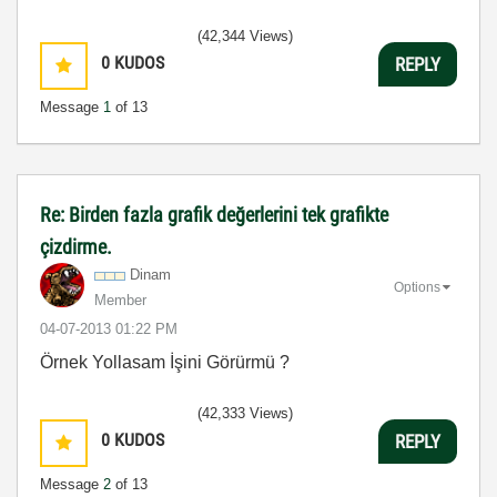
(42,344 Views)
0
KUDOS
REPLY
Message
1
of 13
Re: Birden fazla grafik değerlerini tek grafikte
çizdirme.
Dinam
Options
Member
‎04-07-2013
01:22 PM
Örnek Yollasam İşini Görürmü ?
(42,333 Views)
0
KUDOS
REPLY
Message
2
of 13