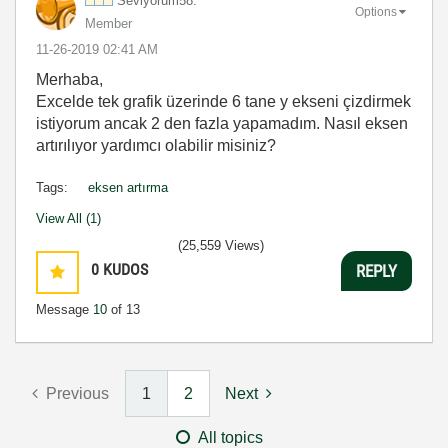
Seviyorum58.
Options
Member
‎11-26-2019
02:41 AM
Merhaba,
Excelde tek grafik üzerinde 6 tane y ekseni çizdirmek
istiyorum ancak 2 den fazla yapamadım. Nasıl eksen
artırılıyor yardımcı olabilir misiniz?
Tags:
eksen artırma
View All (1)
(25,559 Views)
0
KUDOS
REPLY
Message
10
of 13
Previous
1
2
Next
All topics