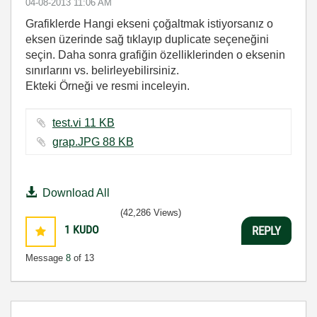
‎04-08-2013
11:06 AM
Grafiklerde Hangi ekseni çoğaltmak istiyorsanız o
eksen üzerinde sağ tıklayıp duplicate seçeneğini
seçin. Daha sonra grafiğin özelliklerinden o eksenin
sınırlarını vs. belirleyebilirsiniz.
Ekteki Örneği ve resmi inceleyin.
test.vi ‏11 KB
grap.JPG ‏88 KB
Download All
(42,286 Views)
1
KUDO
REPLY
Message
8
of 13