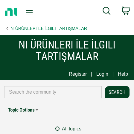
Return
C
Search
to
Home
NI ÜRÜNLERI İLE İLGILI TARTIŞMALAR
Page
NI ÜRÜNLERI İLE İLGILI
TARTIŞMALAR
Register
Login
Help
Topic Options
All topics