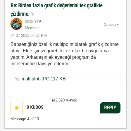
Re: Birden fazla grafik değerlerini tek grafikte
çizdirme.
YFA
Options
Member
‎04-07-2013
03:51 PM
Bahsettiğiniz özellik multipoint olarak grafik çizdirme
olayı. Ekte işinizi görebilecek ufak bir uygulama
yaptım. Arkadaşın ekleyeceği programıda
incelemenizi tavsiye ederim.
multiplot.JPG ‏117 KB
(42,320 Views)
0
KUDOS
REPLY
Message
4
of 13