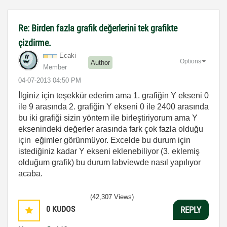
Re: Birden fazla grafik değerlerini tek grafikte
çizdirme.
Ecaki
Options
Author
Member
‎04-07-2013
04:50 PM
İlginiz için teşekkür ederim ama 1. grafiğin Y ekseni 0
ile 9 arasında 2. grafiğin Y ekseni 0 ile 2400 arasında
bu iki grafiği sizin yöntem ile birleştiriyorum ama Y
eksenindeki değerler arasında fark çok fazla olduğu
için eğimler görünmüyor. Excelde bu durum için
istediğiniz kadar Y ekseni eklenebiliyor (3. eklemiş
olduğum grafik) bu durum labviewde nasıl yapılıyor
acaba.
(42,307 Views)
0
KUDOS
REPLY