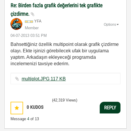
Re: Birden fazla grafik değerlerini tek grafikte
çizdirme.
YFA
Options
Member
‎04-07-2013
03:51 PM
Bahsettiğiniz özellik multipoint olarak grafik çizdirme
olayı. Ekte işinizi görebilecek ufak bir uygulama
yaptım. Arkadaşın ekleyeceği programıda
incelemenizi tavsiye ederim.
multiplot.JPG ‏117 KB
(42,319 Views)
0
KUDOS
REPLY
Message
4
of 13