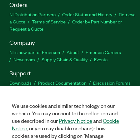
Orders
NI Distribution Partners
Order Status and History
Retrieve
a Quote
Terms of Service
Order by Part Number or
Request a Quote
Company
NI is now part of Emerson
About
Emerson Careers
Newsroom
Supply Chain & Quality
Events
Support
Downloads
Product Documentation
Discussion Forums
Activate a Product
Submit a Service Request
Site
Feedback
We use cookies and similar technology on our
website. You may consent to the collection and
Facebook
Twitter
LinkedIn
YouTu
In
use described in our
Privacy Notice
and
Cookie
Notice
, or you may disable or change how
cookies are used by clicking on "Manage