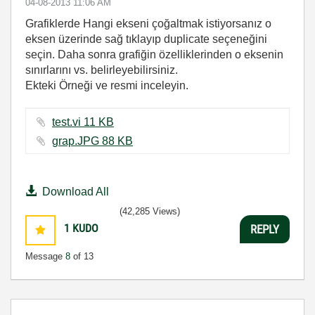
‎04-08-2013
11:06 AM
Grafiklerde Hangi ekseni çoğaltmak istiyorsanız o
eksen üzerinde sağ tıklayıp duplicate seçeneğini
seçin. Daha sonra grafiğin özelliklerinden o eksenin
sınırlarını vs. belirleyebilirsiniz.
Ekteki Örneği ve resmi inceleyin.
test.vi ‏11 KB
grap.JPG ‏88 KB
Download All
(42,285 Views)
1
KUDO
REPLY
Message
8
of 13