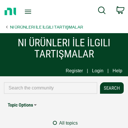
Return
C
Search
to
Home
NI ÜRÜNLERI İLE İLGILI TARTIŞMALAR
Page
NI ÜRÜNLERI İLE İLGILI
TARTIŞMALAR
Register
Login
Help
Topic Options
All topics