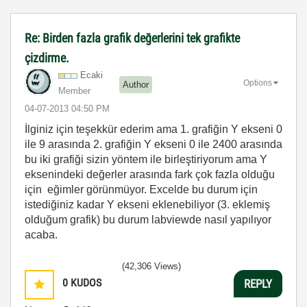
Re: Birden fazla grafik değerlerini tek grafikte
çizdirme.
Ecaki
Options
Author
Member
‎04-07-2013
04:50 PM
İlginiz için teşekkür ederim ama 1. grafiğin Y ekseni 0
ile 9 arasında 2. grafiğin Y ekseni 0 ile 2400 arasında
bu iki grafiği sizin yöntem ile birleştiriyorum ama Y
eksenindeki değerler arasında fark çok fazla olduğu
için eğimler görünmüyor. Excelde bu durum için
istediğiniz kadar Y ekseni eklenebiliyor (3. eklemiş
olduğum grafik) bu durum labviewde nasıl yapılıyor
acaba.
(42,306 Views)
0
KUDOS
REPLY