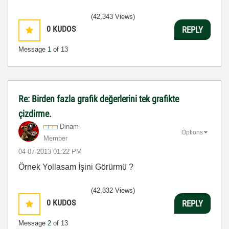
(42,343 Views)
0
KUDOS
REPLY
Message
1
of 13
Re: Birden fazla grafik değerlerini tek grafikte
çizdirme.
Dinam
Options
Member
‎04-07-2013
01:22 PM
Örnek Yollasam İşini Görürmü ?
(42,332 Views)
0
KUDOS
REPLY
Message
2
of 13