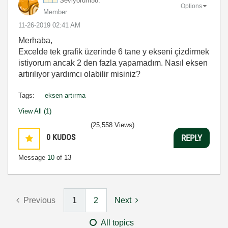
Seviyorum58.
Options
Member
‎11-26-2019
02:41 AM
Merhaba,
Excelde tek grafik üzerinde 6 tane y ekseni çizdirmek
istiyorum ancak 2 den fazla yapamadım. Nasıl eksen
artırılıyor yardımcı olabilir misiniz?
Tags:
eksen artırma
View All (1)
(25,558 Views)
0
KUDOS
REPLY
Message
10
of 13
Previous
1
2
Next
All topics