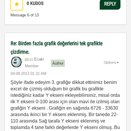
0
KUDOS
REPLY
Message
6
of 13
Re: Birden fazla grafik değerlerini tek grafikte
çizdirme.
Ecaki
Options
Author
Member
‎04-08-2013
01:31 AM
Şöyle ifade edeyim 3. grafiğe dikkat ettinimiz benim
excel de çizmiş olduğum bir grafik bu grafikte
istediğiniz kadar Y ekseni ekleyebilirsiniz, misal orda
ilk Y ekseni 0-100 arası için olan mavi ile izilmiş olan
grafiğin Y ekseni . Grafiğin en sağında 6726 - 33630
arasında ikinci bir Y ekseni eklenmiş. Bir tanede 22-
110 arasında Sağ tarafa Y ekseni eklenmiş ve
toplamda 4 tane farklı değerlerde Y ekseni olmuş. Bu