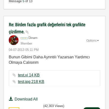
Message
5
of 13
Re: Birden fazla grafik değerlerini tek grafikte
çizdirme.
Dinam
Options
Member
‎04-07-2013
05:11 PM
Bunun Gibimi Daha Ayrıntılı Yazarsan Yardımcı
Olmaya Calısırım
test.vi ‏14 KB
test.jpg ‏218 KB
Download All
(42,303 Views)