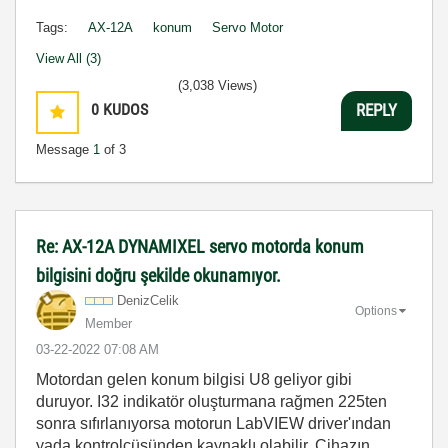
Tags:
AX-12A
konum
Servo Motor
View All (3)
(3,038 Views)
0
KUDOS
REPLY
Message
1
of 3
Re: AX-12A DYNAMIXEL servo motorda konum
bilgisini doğru şekilde okunamıyor.
DenizCelik
Options
Member
‎03-22-2022
07:08 AM
Motordan gelen konum bilgisi U8 geliyor gibi
duruyor. I32 indikatör oluşturmana rağmen 225ten
sonra sıfırlanıyorsa motorun LabVIEW driver'ından
yada kontrolcüsünden kaynaklı olabilir. Cihazın