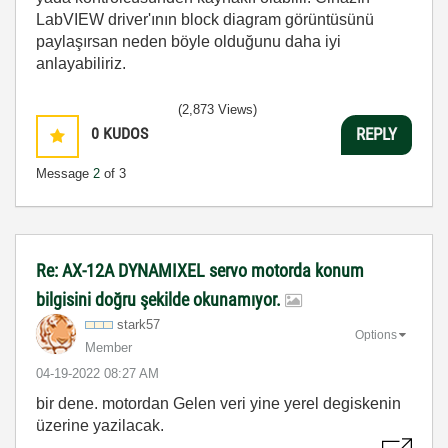
LabVIEW driver'ının block diagram görüntüsünü
paylaşırsan neden böyle olduğunu daha iyi
anlayabiliriz.
(2,873 Views)
0
KUDOS
REPLY
Message
2
of 3
Re: AX-12A DYNAMIXEL servo motorda konum
bilgisini doğru şekilde okunamıyor.
stark57
Options
Member
‎04-19-2022
08:27 AM
bir dene. motordan Gelen veri yine yerel degiskenin
üzerine yazilacak.