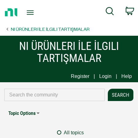
Return
C
Search
to
Home
NI ÜRÜNLERI İLE İLGILI TARTIŞMALAR
Page
NI ÜRÜNLERI İLE İLGILI
TARTIŞMALAR
Register
Login
Help
Topic Options
All topics