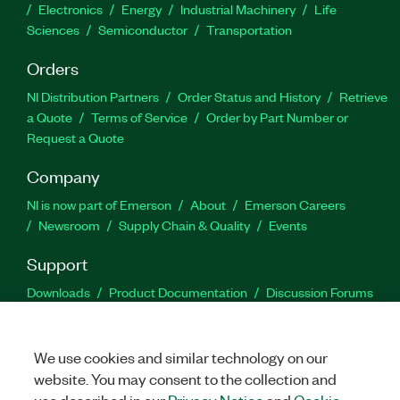
Electronics
Energy
Industrial Machinery
Life
Sciences
Semiconductor
Transportation
Orders
NI Distribution Partners
Order Status and History
Retrieve
a Quote
Terms of Service
Order by Part Number or
Request a Quote
Company
NI is now part of Emerson
About
Emerson Careers
Newsroom
Supply Chain & Quality
Events
Support
Downloads
Product Documentation
Discussion Forums
Activate a Product
Submit a Service Request
Site
Feedback
We use cookies and similar technology on our
website. You may consent to the collection and
Facebook
Twitter
LinkedIn
YouTu
In