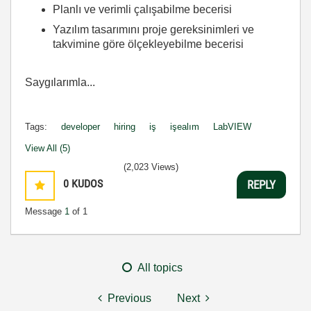
Planlı ve verimli çalışabilme becerisi
Yazılım tasarımını proje gereksinimleri ve
takvimine göre ölçekleyebilme becerisi
Saygılarımla...
Tags:
developer
hiring
iş
işealım
LabVIEW
View All (5)
(2,023 Views)
0
KUDOS
REPLY
Message
1
of 1
All topics
Previous
Next