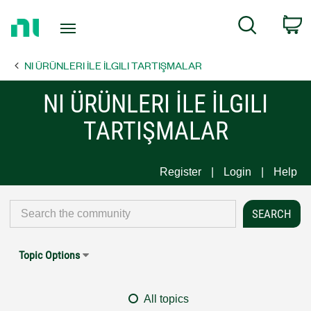
Return
C
Search
to
Home
NI ÜRÜNLERI İLE İLGILI TARTIŞMALAR
Page
NI ÜRÜNLERI İLE İLGILI
TARTIŞMALAR
Register
Login
Help
Topic Options
All topics