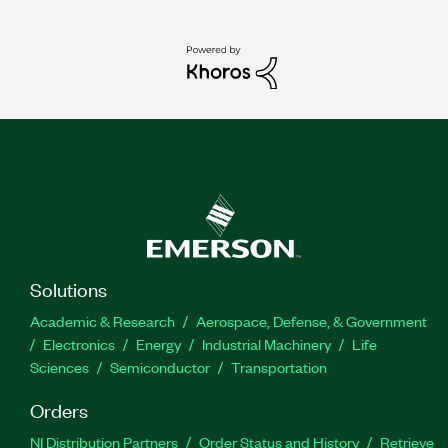
Solutions
Academic & Research
Aerospace, Defense, & Government
Electronics
Energy
Industrial Machinery
Life
Sciences
Semiconductor
Transportation
Orders
NI Distribution Partners
Order Status and History
Retrieve