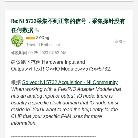
Re: NI 5732采集不到正常的信号，采集探针没有
任何数据
ZYOng
选项
Trusted Enthusiast
修改时间
‎09-25-2023
07:53 AM
建议跑下范例
Hardware Input and
Output>>FlexRIO>>IO Modules>>573x>5732.
根据
Solved: NI 5732 Acquisition - NI Community
When working with a FlexRIO Adapter Module that
has an analog input or output IO node, there is
usually a specific clock domain that IO node must
reside in. You'll want to read the help entry for the
CLIP that your specific FAM uses for more
information.
-------------------------------------------------------