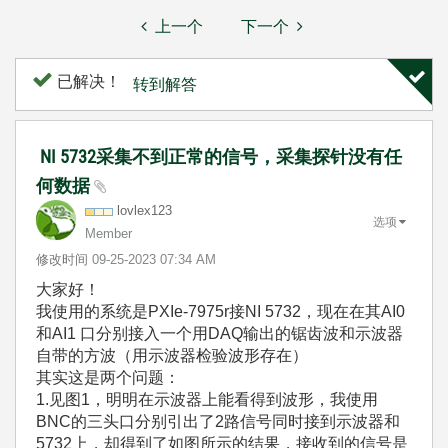
上一个
下一个
已解决！
转到解答
NI 5732采集不到正常的信号，采集探针没有任
何数据
lovlex123
选项
Member
修改时间
‎09-25-2023
07:34 AM
大家好！
我使用的系统是PXIe-7975r接NI 5732，现在在其AI0
和AI1 口分别接入一个用DAQ输出的锯齿波和示波器
自带的方波（用示波器检验波形存在）
其实这是两个问题：
1.见图1，明明在示波器上能看得到波形，我使用
BNC的三头口分别引出了2路信号同时接到示波器和
5732上，却得到了如图所示的结果，接收到的信号是