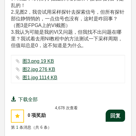
乱的！
2.见图2，我尝试用采样探针去探索信号，但所有探针
部位静悄悄的，一点信号也没有，这时是咋回事？
（图3是FPGA上的VI截图）
3.我认为可能是我的VI又问题，但我找不出问题在哪
里？我试着去用NI教程中的方法测试一下采样周期，
但值却总是0，这不知道是为什么。
图3.png ‏19 KB
图2.jpg ‏276 KB
图1.jpg ‏1114 KB
下载全部
4,678 次查看
0
项奖励
回复
第
1
条消息（共 6 条）