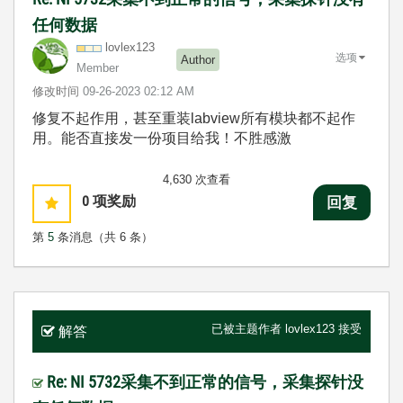
任何数据
lovlex123
选项
Author
Member
修改时间
‎09-26-2023
02:12 AM
修复不起作用，甚至重装labview所有模块都不起作
用。能否直接发一份项目给我！不胜感激
4,630 次查看
0
项奖励
回复
第
5
条消息（共 6 条）
已被主题作者
lovlex123
接受
解答
Re: NI 5732采集不到正常的信号，采集探针没