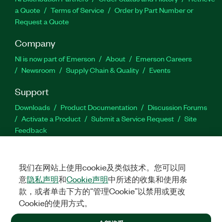
a Quote
Terms of Service
Order by Part Number or
Request a Quote
Company
NI is now part of Emerson
About
Emerson Careers
Newsroom
Supply Chain & Quality
Events
Support
Downloads
Product Documentation
Discussion Forums
Activate a Product
Submit a Service Request
Site
Feedback
Facebook
Twitter
LinkedIn
YouTu
In
我们在网站上使用cookie及类似技术。您可以同
意
隐私声明
和
Cookie声明
中所述的收集和使用条
款，或者单击下方的“管理Cookie”以禁用或更改
©
2026
NATIONAL INSTRUMENTS CORP. ALL RIGHTS RESERVED.
Cookie的使用方式。
+1 877 388 1952