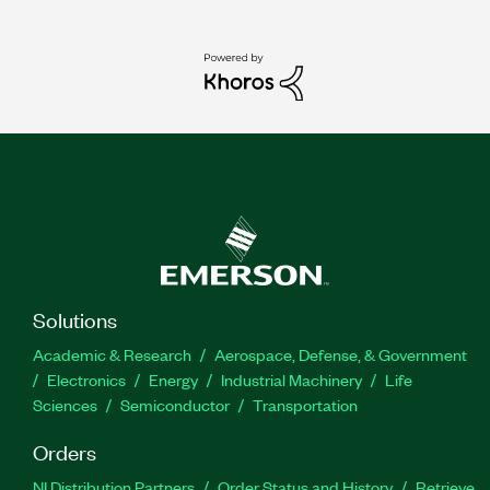
Solutions
Academic & Research
Aerospace, Defense, & Government
Electronics
Energy
Industrial Machinery
Life
Sciences
Semiconductor
Transportation
Orders
NI Distribution Partners
Order Status and History
Retrieve