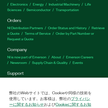
Electronics
Energy
Industrial Machinery
Life
Sciences
Semiconductor
Transportation
Orders
NI Distribution Partners
Order Status and History
Retrieve
a Quote
Terms of Service
Order by Part Number or
Request a Quote
Company
NI is now part of Emerson
About
Emerson Careers
Newsroom
Supply Chain & Quality
Events
Support
Downloads
Product Documentation
Discussion Forums
Activate a Product
Submit a Service Request
Site
Feedback
弊社のWebサイトでは、Cookieや同様の技術を
使用しています。お客様は、弊社の
プライバシ
ーに関するお知らせ
および
Cookieに関するお知
Facebook
Twitter
LinkedIn
YouTu
In