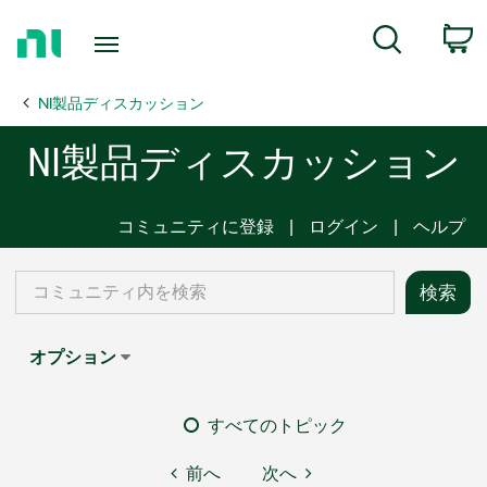
Return
C
Search
to
Home
NI製品ディスカッション
Page
NI製品ディスカッション
コミュニティに登録
ログイン
ヘルプ
オプション
すべてのトピック
前へ
次へ