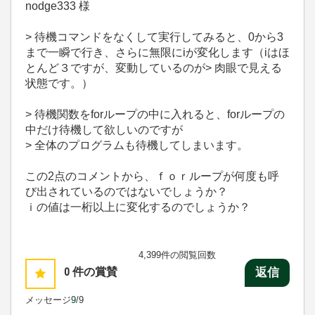
nodge333 様
> 待機コマンドをなくして実行してみると、0から3
まで一瞬で行き、さらに無限にiが変化します（iはほ
とん
ど３ですが、変動しているのが> 肉眼で見える
状態です。）
> 待機関数をforループの中に入れると、forループの
中だけ待機して欲しいのですが
> 全体のプログラムも待機してしまいます。
この2点のコメントから、ｆｏｒループが何度も呼
び出されているのではないでしょうか？
ｉの値は一桁以上に変化するのでしょうか？
4,399件の閲覧回数
0
件の賞賛
返信
メッセージ
9
/9