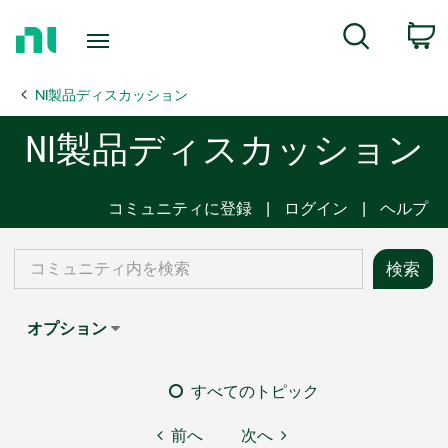
Return
C
Search
to
Home
NI製品ディスカッション
Page
NI製品ディスカッション
コミュニティに登録
ログイン
ヘルプ
オプション
すべてのトピック
前へ
次へ