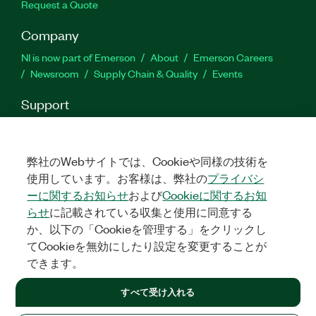
Request a Quote
Company
NI is now part of Emerson
About
Emerson Careers
Newsroom
Supply Chain & Quality
Events
Support
Downloads
Product Documentation
Discussion Forums
Activate a Product
Submit a Service Request
Site
Feedback
弊社のWebサイトでは、Cookieや同様の技術を
使用しています。お客様は、弊社の
プライバシ
ーに関するお知らせ
および
Cookieに関するお知
Facebook
Twitter
LinkedIn
YouTu
In
らせ
に記載されている収集と使用に同意する
か、以下の「Cookieを管理する」をクリックし
てCookieを無効にしたり設定を変更することが
©
2026
NATIONAL INSTRUMENTS CORP. ALL RIGHTS RESERVED.
できます。
+1 877 388 1952
すべて受け入れる
LEGAL
|
IMPRINT
|
PRIVACY
|
クッキーを管理する