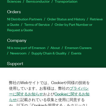
Sciences
Semiconductor
Transportation
Orders
NI Distribution Partners
Order Status and History
Retrieve
a Quote
Terms of Service
Order by Part Number or
Request a Quote
Company
NI is now part of Emerson
About
Emerson Careers
Newsroom
Supply Chain & Quality
Events
Support
Downloads
Product Documentation
Discussion Forums
Activate a Product
Submit a Service Request
Site
Feedback
弊社のWebサイトでは、Cookieや同様の技術を
使用しています。お客様は、弊社の
プライバシ
ーに関するお知らせ
および
Cookieに関するお知
Facebook
Twitter
LinkedIn
YouTu
In
らせ
に記載されている収集と使用に同意する
か、以下の「Cookieを管理する」をクリックし