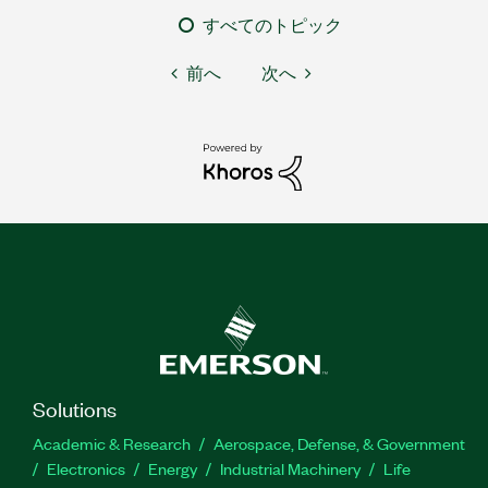
すべてのトピック
前へ
次へ
Solutions
Academic & Research
Aerospace, Defense, & Government
Electronics
Energy
Industrial Machinery
Life