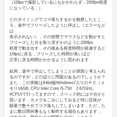
（10fpsで撮影しているにもかかわらず，200fps程度
になっている．）
どのタイミングでコマ落ちするかを観察したとこ
ろ，途中でフリーズしたように停止し（エラーなど
は
表示されない），その状態でマウスなどを動かすと
フリーズした分を取り戻すかのように200fps
程度で動き出す．その後ある程度時間が経過すると
10fpsに戻る．フリーズした時間が長いほど
正常に戻る時間がかかるように思われます．
結局，途中で停止してしまうことが原因と考えられ
るのですが，どの辺りに問題があるのでしょうか？
また，この実験は64bit版Windows7入りのＰＣ（メ
モリ16GB, CPU Inter Core i5-750 2.67GHz,
4CPU)で行ってますので，スペック的には十分かと
思います．カメラを二台にしてみると特に症状が
顕著で数十分でコマ落ちしてしまいます．ただ，た
まに数日間何事もなく動作する場合もあります．