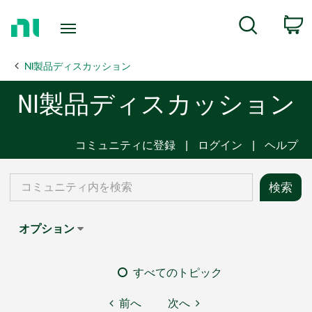
Return
C
Search
to
Home
NI製品ディスカッション
Page
NI製品ディスカッション
コミュニティに登録
ログイン
ヘルプ
オプション
すべてのトピック
前へ
次へ