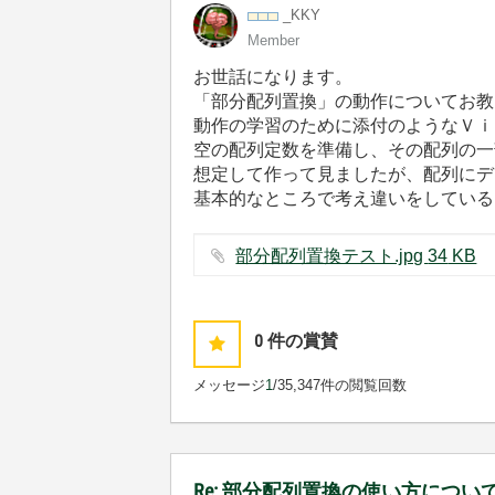
_KKY
Member
お世話になります。
「部分配列置換」の動作についてお教
動作の学習のために添付のようなＶｉ
空の配列定数を準備し、その配列の一
想定して作って見ましたが、配列にデ
基本的なところで考え違いをしている
部分配列置換テスト.jpg ‏34 KB
0
件の賞賛
メッセージ
1
/3
5,347件の閲覧回数
Re: 部分配列置換の使い方につ