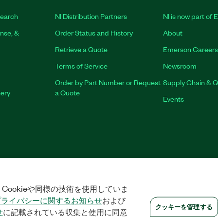
earch
NI Distribution Partners
NI is now part of
nse, &
Order Status and History
About
Retrieve a Quote
Emerson Careers
Terms of Service
Newsroom
Order by Part Number or Request
Supply Chain & Q
nery
a Quote
Events
VACY
|
クッキーを管理する
©
2026
NATIONAL INSTRUMENTS CORP. ALL 
Cookieや同様の技術を使用していま
プライバシーに関するお知らせ
および
クッキーを管理する
せ
に記載されている収集と使用に同意