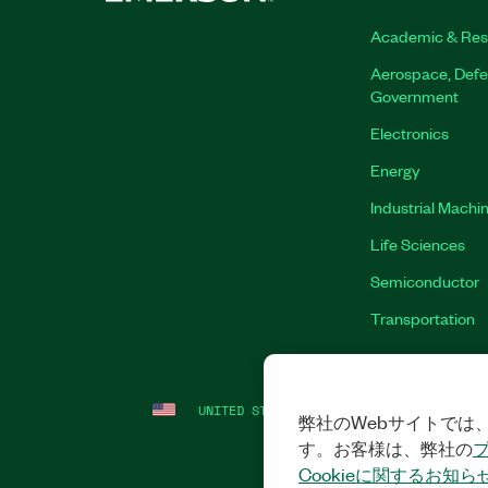
Academic & Res
Aerospace, Defe
Government
Electronics
Energy
Industrial Machi
Life Sciences
Semiconductor
Transportation
UNITED STATES
LEGAL
|
IMPRINT
|
PRI
弊社のWebサイトでは、
す。お客様は、弊社の
Cookieに関するお知ら