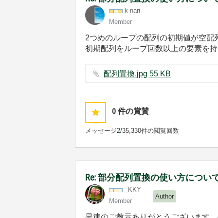
k-nari
Member
2つめのループの配列の初期値が空配
初期配列をループ回数以上の要素を持
配列置換.jpg ‏55 KB
0
件の賞賛
メッセージ
2
/3
5,330件の閲覧回数
Re: 部分配列置換の使い方につ
_KKY
Author
Member
早速のご教示ありがとうございます。