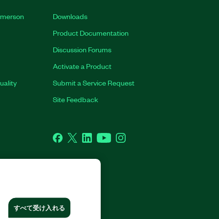
 Emerson
Downloads
Product Documentation
Discussion Forums
Activate a Product
uality
Submit a Service Request
Site Feedback
Facebook
Twitter
LinkedIn
YouTube
Instagram
RIGHTS RESERVED.
すべて受け入れる