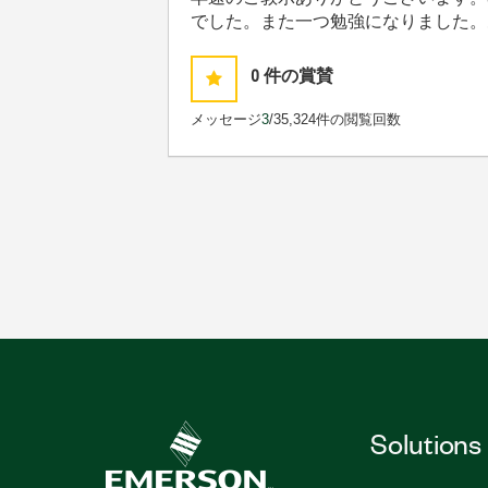
でした。また一つ勉強になりました。
0
件の賞賛
メッセージ
3
/3
5,324件の閲覧回数
Solutions