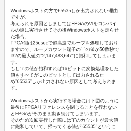
Windowsホストの方で65535しか出力されない理由
ですが、
考えられる原因としましてはFPGAのVIをコンパイ
ルの際に実行させてその後Windowsホストを走らせ
た場合、
FPGA側は25usecで超高速でループを処理しており
ますので、ループカウント端子の"i"の値が50数秒で
I32の最大値の"2,147,483,647"に飽和してしまいま
す。
もし"i"の値が飽和すれば16ビットに変換処理をした
値もすべてが１のビットとして出力されるた
め"65535"しか出力されない原因として考えられま
す。
Windowsホストから実行する場合には下図のように
最後にFPGAリファレンスを閉じることを行わない
とFPGAがそのまま動き続けてしまいます。
そのため次回実行した際には"i"のカウントが最大値
に飽和していて、帰ってくる値が"65535"というこ