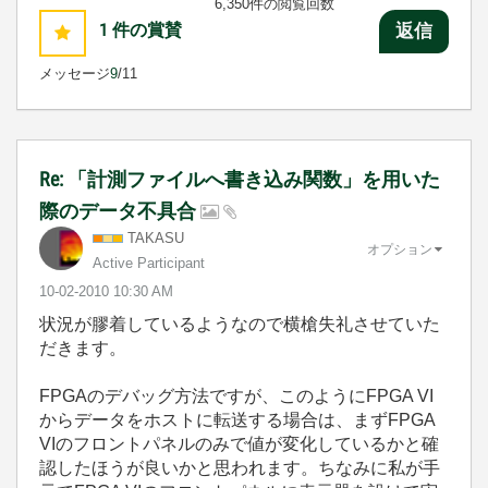
6,350件の閲覧回数
1
件の賞賛
返信
メッセージ
9
/11
Re: 「計測ファイルへ書き込み関数」を用いた
際のデータ不具合
TAKASU
オプション
Active Participant
‎10-02-2010
10:30 AM
状況が膠着しているようなので横槍失礼させていた
だきます。
FPGAのデバッグ方法ですが、このようにFPGA VI
からデータをホストに転送する場合は、まずFPGA
VIのフロントパネルのみで値が変化しているかと確
認したほうが良いかと思われます。ちなみに私が手