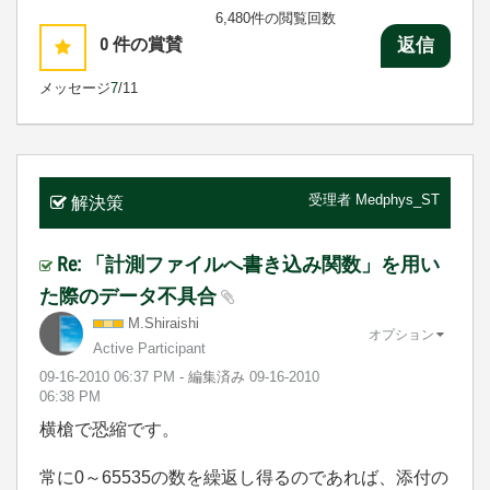
6,480件の閲覧回数
0
件の賞賛
返信
メッセージ
7
/11
受理者
Medphys_ST
解決策
Re: 「計測ファイルへ書き込み関数」を用い
た際のデータ不具合
M.Shiraishi
オプション
Active Participant
‎09-16-2010
06:37 PM
- 編集済み
‎09-16-2010
06:38 PM
横槍で恐縮です。
常に0～65535の数を繰返し得るのであれば、添付の