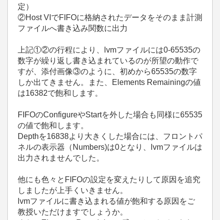
定）
②Host VIでFIFOに格納されたデータをそのまま計測
ファイルへ書き込み関数に出力
上記①②の行程により、lvmファイルには0-65535の
数字が繰り返し書き込まれているのが所望の動作で
すが、添付画像③のように、初めから65535の数字
しか出てきません。また、Elements Remainingの値
は16382で飽和します。
FIFOのConfigureやStartを外した場合も同様に65535
の値で飽和します。
Depthを16838より大きくした場合には、フロントパ
ネルの表示器（Numbers)は0となり、lvmファイルは
出力されませんでした。
他にも色々とFIFOの設定を変えたりして原因を追究
しましたが上手くいきません。
lvmファイルに書き込まれる値が飽和する原因をご
教授いただけますでしょうか。