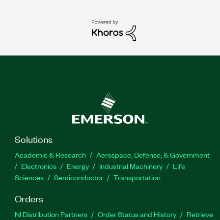
Solutions
Academic & Research
Aerospace, Defense, & Government
Electronics
Energy
Industrial Machinery
Life
Sciences
Semiconductor
Transportation
Orders
NI Distribution Partners
Order Status and History
Retrieve