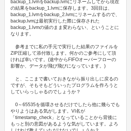
backup_1.lvmをbackup.lvmにリネームしてから現在
の結果をbackup_1.lvmに保存します。3回目は、
backup_1.lvmをbackup_2.lvmにリネームするので、
backup.lvmは最初実行した際に保存された
backup_1.lvmの値のまま変わらない、ということに
なります。
参考までに私の手元で実行した結果のファイルを
ZIP圧縮して添付致します。何かのご参考にして頂
ければ幸いです。(途中からFIFOオーバーフローの
影響か、データが飛び飛びになっています。)
と、ここまで書いておきながら振り出しに戻るの
ですが、そもそもどういったプログラムを作ろうと
していらっしゃるのでしょうか？
0～65535を循環させるだけでしたら他に幾らでも
やりようはある気がします。VI名が
「timestamp_check」となっていることから背後に
もっと別の意図があるような気がしています。よろ
しければ教えていただけないでしょうか？