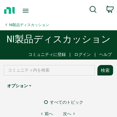
Return
C
Search
to
Home
NI製品ディスカッション
Page
NI製品ディスカッション
コミュニティに登録
ログイン
ヘルプ
オプション
すべてのトピック
前へ
次へ