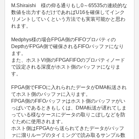
M.Shiraishi 様の仰る通りもし0～65535の連続的な
数値を出力するだけであればU16を確保してインク
リメントしていくという方法でも実装可能かと思わ
れます。
Medphys様の場合FPGA側のFIFOプロパティの
DepthがFPGA側で確保されるFIFOバッファになり
ます。
また、ホストVI側のFPGAFIFOのプロパティノード
で設定される深度がホスト側のバッファになりま
す。
FPGA側でFIFOに入れられたデータがDMA転送され
てホスト側のバッファに入ります。
FPGA側のFIFOバッファはホスト側のバッファがい
っぱいであるときもしくは、DMA転送が遅れてしま
っている様なケースにデータの取りこぼしなどを防
ぐために使用されます。
ホスト側はFPGAから送られてきたデータがバッフ
ァに溜りループのタイミングで読み取るサンプル数