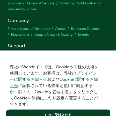
a Quote
Terms of Service
Order by Part Number or
Request a Quote
Company
NI is now part of Emerson
About
Emerson Careers
Newsroom
Supply Chain & Quality
Events
Support
Downloads
Product Documentation
Discussion Forums
Activate a Product
Submit a Service Request
Site
Feedback
弊社のWebサイトでは、Cookieや同様の技術を
使用しています。お客様は、弊社の
プライバシ
ーに関するお知らせ
および
Cookieに関するお知
Facebook
Twitter
LinkedIn
YouTu
In
らせ
に記載されている収集と使用に同意する
か、以下の「Cookieを管理する」をクリックし
てCookieを無効にしたり設定を変更することが
©
2026
NATIONAL INSTRUMENTS CORP. ALL RIGHTS RESERVED.
できます。
+1 877 388 1952
すべて受け入れる