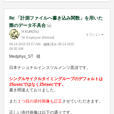
Re: 「計測ファイルへ書き込み関数」を用いた
際のデータ不具合
H.KUROSU
オプション
NI Employee (retired)
‎09-14-2010
03:57 AM
- 編集済み
‎09-14-2010
04:00 AM
Medphys_ST 様
日本ナショナルインスツルメンツ黒須です。
シングルサイクルタイミングループのデフォルトは
25usecではなく25nsecです。
書き間違えておりました。
また
１つ目の添付画像も訂正
させていただきます。
正しい添付画像は以下の通りです。