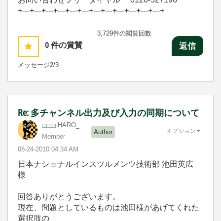
+---+---+---+---+---+---+---+---+---+---+---+---+
3,729件の閲覧回数
0
件の賞賛
返信
メッセージ
2
/3
Re: 多チャンネル出力及び入力の同期について
HARO_
オプション
Author
Member
‎08-24-2010
04:34 AM
日本ナショナルインスツルメンツ技術部 池田英広
様
回答ありがとうございます。
現在、問題としているものは池田様があげてくれた
選択肢の