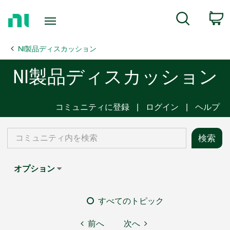
Return
C
Search
to
Home
NI製品ディスカッション
Page
NI製品ディスカッション
コミュニティに登録
ログイン
ヘルプ
オプション
すべてのトピック
前へ
次へ