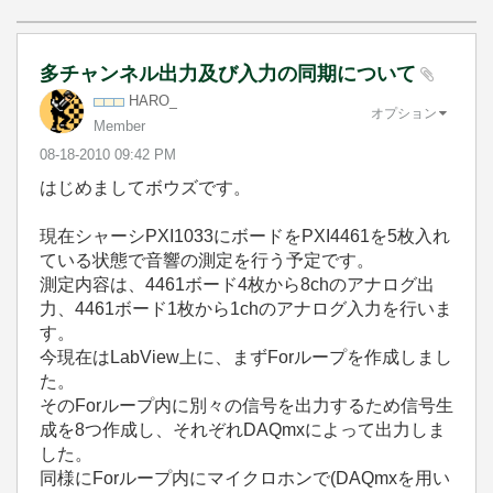
多チャンネル出力及び入力の同期について
HARO_
オプション
Member
‎08-18-2010
09:42 PM
はじめましてボウズです。
現在シャーシPXI1033にボードをPXI4461を5枚入れ
ている状態で音響の測定を行う予定です。
測定内容は、4461ボード4枚から8chのアナログ出
力、4461ボード1枚から1chのアナログ入力を行いま
す。
今現在はLabView上に、まずForループを作成しまし
た。
そのForループ内に別々の信号を出力するため信号生
成を8つ作成し、それぞれDAQmxによって出力しま
した。
同様にForループ内にマイクロホンで(DAQmxを用い