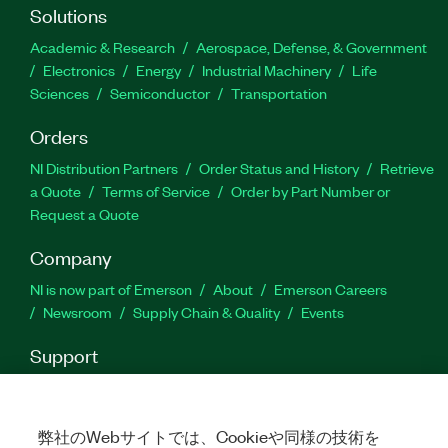
Solutions
Academic & Research
Aerospace, Defense, & Government
Electronics
Energy
Industrial Machinery
Life
Sciences
Semiconductor
Transportation
Orders
NI Distribution Partners
Order Status and History
Retrieve
a Quote
Terms of Service
Order by Part Number or
Request a Quote
Company
NI is now part of Emerson
About
Emerson Careers
Newsroom
Supply Chain & Quality
Events
Support
Downloads
Product Documentation
Discussion Forums
Activate a Product
Submit a Service Request
Site
Feedback
弊社のWebサイトでは、Cookieや同様の技術を