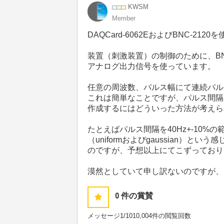
KWSM
Member
DAQCard-6062EおよびBNC-212
装置（刺激装置）の制御のために、BNC
アナログ出力信号を使っています。
任意の周波数、パルス幅にて連続パル
これは簡単なことですが、パルス間隔
作成するにはどういった方法が考えら
たとえばパルス間隔を40Hz+-10%
（uniformおよびgaussian）と
のですが、予想以上にてこずっており
漠然としていて申し訳ないのですが、
0
件の賞賛
メッセージ
1
/10
10,004件の閲覧回数