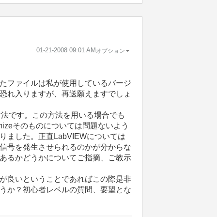
‎01-21-2008
09:01 AM
オプション
たファイルは私が使用しているバージ
恐れ入りますが、再送願えますでしょ
方法です。この方法を用いる場合でも
izeそのものについては問題ないよう
した。正直LabVIEWについては
信号を発生させられるのかが分からな
あるかどうかについてご指摘、ご教示
が良いということであればこの際是非
うか？初心者レベルの質問、要望とな