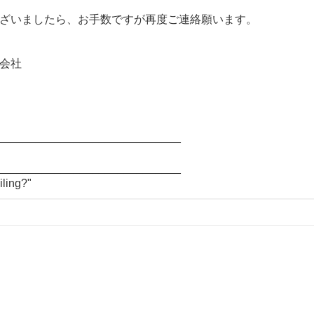
ざいましたら、お手数ですが再度ご連絡願います。
会社
_____________________________
_____________________________
iling?"