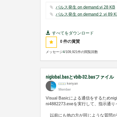
パルス発生 on demand.vi ‏28 KB
パルス発生 on demand２
すべてをダウンロード
0
件の賞賛
メッセージ
4
/10
9,921件の閲覧回数
niglobal.basとvbib-32.basファイル
kenyan
Member
Visual Basicによる通信をするためni
ni4882273.exeを実行して、
以前にも他の方が同じような質問が