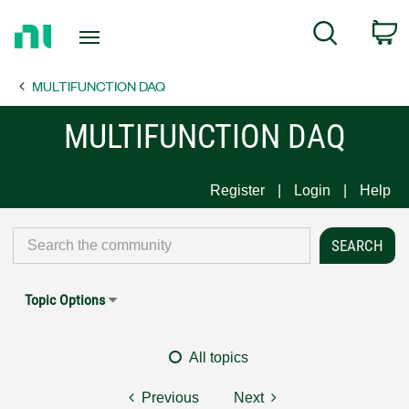
Return
C
Search
to
Home
MULTIFUNCTION DAQ
Page
MULTIFUNCTION DAQ
Register
Login
Help
Topic Options
All topics
Previous
Next