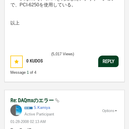
で、PCI-6250を使用している。
以上
(5,017 Views)
0
KUDOS
REPLY
Message
1
of 4
Re: DAQmxのエラー
S.Kamiya
Options
Active Participant
‎01-28-2008
02:13 AM