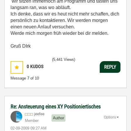
wir sitzen immernoch am Programm und tasten uns
langsam ran, was wo abläuft.
Ich denke, dass wir es heut nicht mehr schaffen, dich
persönlich zu kontaktieren. Wir werden morgen
einen neuen Anlauf versuchen.
Werde mich morgen früh wieder bei dir melden.
Gruß DIrk
(5,441 Views)
0
KUDOS
REPLY
Message
7
of 10
Re: Ansteuerung eines XY Positioniertisches
jeefee
Options
Author
Member
‎02-09-2009
09:27 AM