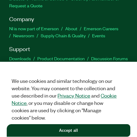
Request a Quote
Company
NI is now part of Emerson
About
Emerson Careers
Newsroom
Supply Chain & Quality
Events
Support
Downloads
Product Documentation
Discussion Forums
Activate a Product
Submit a Service Request
Site
Feedback
We use cookies and similar technology on our
website. You may consent to the collection and
Facebook
Twitter
LinkedIn
YouTu
In
use described in our
Privacy Notice
and
Cookie
Notice
, or you may disable or change how
cookies are used by clicking on "Manage
©
2026
NATIONAL INSTRUMENTS CORP. ALL RIGHTS RESERVED.
cookies" below.
+1 877 388 1952
Accept all
LEGAL
|
IMPRINT
|
PRIVACY
|
Manage cookies