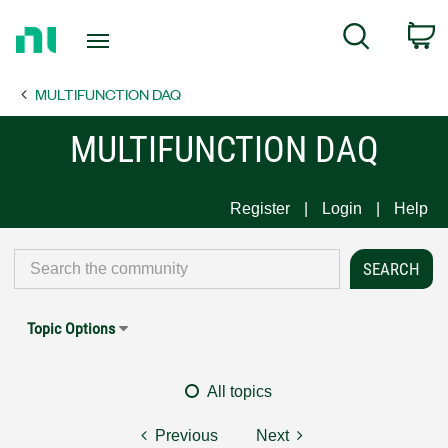
Return
C
Search
to
Home
MULTIFUNCTION DAQ
Page
MULTIFUNCTION DAQ
Register
Login
Help
Topic Options
All topics
Previous
Next