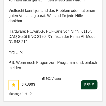
konnten nicht genau finden wieso und warum.
Vielleicht kennt jemand das Problem oder hat einen
guten Vorschlag parat. Wir sind für jede Hilfe
dankbar.
Hardware: PC/winXP, PCI-Karte von NI "NI 6115",
DAQ Gerät BNC 2120, XY Tisch der Firma PI Model
"C-843.21"
mfg Dirk
P.S. Wenn noch Fragen zum Programm sind, einfach
melden.
(5,502 Views)
0
KUDOS
REPLY
Message
1
of 10