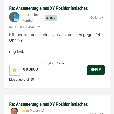
Re: Ansteuerung eines XY Positioniertisches
jeefee
Options
Author
Member
‎02-09-2009
04:42 AM
Können wir uns telefonisch austauschen gegen 14
Uhr???
mfg Dirk
(5,453 Views)
0
KUDOS
REPLY
Message
5
of 10
Re: Ansteuerung eines XY Positioniertisches
Marian_O
Options