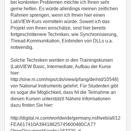
bei konkreten Problemen möchte ich Ihnen sehr
gerne helfen. Es würde allerdings meinen zeitlichen
Rahmen sprengen, wenn ich Ihnen hier einen
LabVIEW-Kurs vermitteln würde. Soweit ich das
Projekt von Ihnen einschätze, sind hier bereits
fortgeschrittenere Techniken, wie Synchronisierung,
Thread-Kommunikation, Einbinden von DLLs u.a.
notwendig.
Solche Techniken werden in den Trainingskursen
(LabVIEW Basic, Intermediate, Aufbau der Kurse
hier:
http://sine.ni.com/nips/cds/view/p/lang/de/nid/10548)
von National Instruments gelehrt. Für Studenten gibt
es sogar die Möglichkeit, dass NI die Teilnahme an
diesen Kursen unterstützt! Nähere Informationen
dazu finden Sie hier:
http://digital.ni.com/worldwide/germany.nsf/web/all/12
FEA617410A39418625745600480CA7?
OpenDocument&node=163320_d