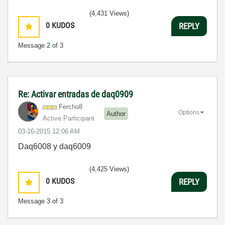
(4,431 Views)
0
KUDOS
REPLY
Message
2
of 3
Re: Activar entradas de daq0909
Fercho8
Options
Author
Active Participant
‎03-16-2015
12:06 AM
Daq6008 y daq6009
(4,425 Views)
0
KUDOS
REPLY
Message
3
of 3