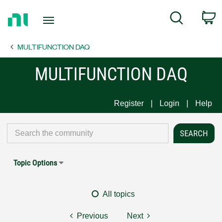
Return
C
Search
to
Home
MULTIFUNCTION DAQ
Page
MULTIFUNCTION DAQ
Register
Login
Help
Topic Options
All topics
Previous
Next