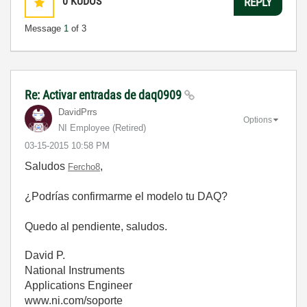
0
KUDOS
REPLY
Message
1
of 3
Re: Activar entradas de daq0909
DavidPrrs
Options
NI Employee (retired)
‎03-15-2015
10:58 PM
Saludos
,
Fercho8
¿Podrías confirmarme el modelo tu DAQ?
Quedo al pendiente, saludos.
David P.
National Instruments
Applications Engineer
www.ni.com/soporte