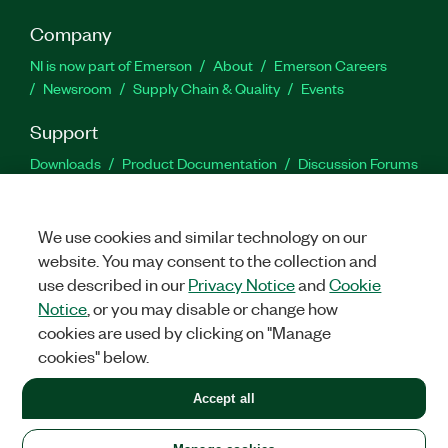
Company
NI is now part of Emerson
About
Emerson Careers
Newsroom
Supply Chain & Quality
Events
Support
Downloads
Product Documentation
Discussion Forums
Activate a Product
Submit a Service Request
Site
Feedback
We use cookies and similar technology on our
website. You may consent to the collection and
Facebook
Twitter
LinkedIn
YouTu
In
use described in our
Privacy Notice
and
Cookie
Notice
, or you may disable or change how
cookies are used by clicking on "Manage
©
2026
NATIONAL INSTRUMENTS CORP. ALL RIGHTS RESERVED.
cookies" below.
+1 877 388 1952
Accept all
LEGAL
|
IMPRINT
|
PRIVACY
|
Manage cookies
United States