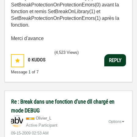
SetBreakProtectionOnProtectionErrors(0) avant la
fonction et remis SetBreakOnLibrary(1) et
SetBreakProtectionOnProtectionErrors(1) après la
fonction.
Merci d'avance
(4,523 Views)
0
KUDOS
REPLY
Message
1
of 7
Re : Break dans une fonction d'une dll chargé en
mode DEBUG
Olivier_L
Options
Active Participant
‎09-15-2009
02:53 AM