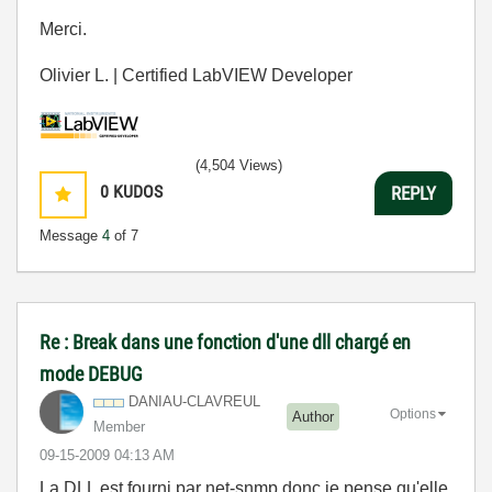
Merci.
Olivier L. | Certified LabVIEW Developer
(4,504 Views)
0
KUDOS
REPLY
Message
4
of 7
Re : Break dans une fonction d'une dll chargé en
mode DEBUG
DANIAU-CLAVREUL
Options
Author
Member
‎09-15-2009
04:13 AM
La DLL est fourni par net-snmp donc je pense qu'elle