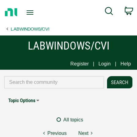
Return
C
Search
to
Home
LABWINDOWS/CVI
Page
LABWINDOWS/CVI
Register
Login
Help
Topic Options
All topics
Previous
Next