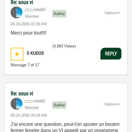
Re: sous vi
tutu62
Options
Author
Member
‎08-16-2006
03:39 AM
Merci pour tout!!!!
(4,883 Views)
0
KUDOS
REPLY
Message
7
of 17
Re: sous vi
tutu62
Options
Author
Member
‎08-16-2006
04:58 AM
J'ai encore une question, peut-t'on ajouter un bouton
fermer fenetre dans un VI appelé par un programme