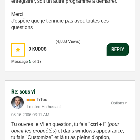
enregistrer, soit un autre programme a démarrer.
Merci
J'espère que je t'ennuie pas avec toutes ces
questions
(4,888 Views)
0
KUDOS
REPLY
Message
5
of 17
Re: sous vi
TiTou
Options
Trusted Enthusiast
‎08-16-2006
03:11 AM
Tu ouvres le VI en question, tu fais "
ctrl + i
" (
pour
ouvrir les propriétés
) et dans windows appearance,
tu fais "Customize" et là tu as pleins d'option,