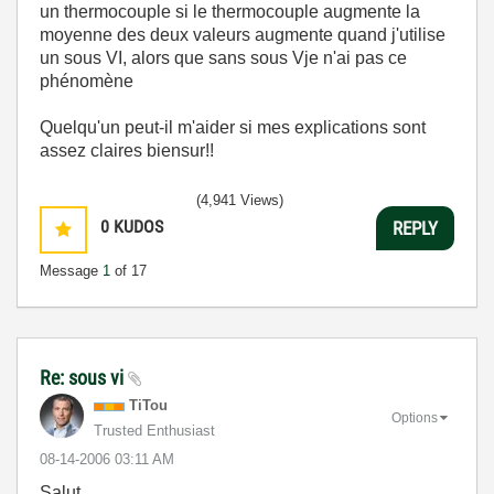
un thermocouple si le thermocouple augmente la
moyenne des deux valeurs augmente quand j'utilise
un sous VI, alors que sans sous Vje n'ai pas ce
phénomène
Quelqu'un peut-il m'aider si mes explications sont
assez claires biensur!!
(4,941 Views)
0
KUDOS
REPLY
Message
1
of 17
Re: sous vi
TiTou
Options
Trusted Enthusiast
‎08-14-2006
03:11 AM
Salut,