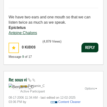
We have two ears and one mouth so that we can
listen twice as much as we speak.
Epictetus
Antoine Chalons
(4,879 Views)
0
KUDOS
REPLY
Message
9
of 17
Re: sous vi
Benjamin_C
Options
Active Participant
‎08-17-2006
11:34 AM
- last edited on
‎12-02-2025
03:06 PM
by
Content Cleaner