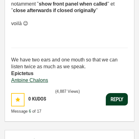
notamment "
show front panel when called
" et
"
close afterwards if closed originally
"
voilà
😉
We have two ears and one mouth so that we can
listen twice as much as we speak.
Epictetus
Antoine Chalons
(4,887 Views)
0
KUDOS
REPLY
Message
6
of 17