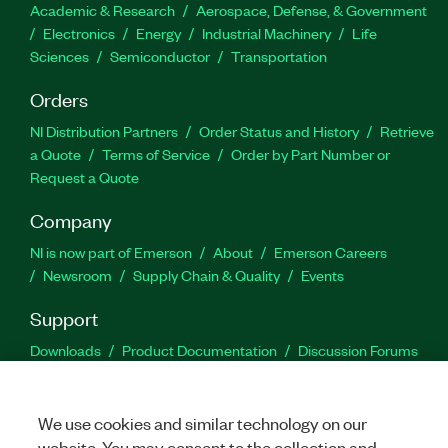
Academic & Research
Aerospace, Defense, & Government
Electronics
Energy
Industrial Machinery
Life
Sciences
Semiconductor
Transportation
Orders
NI Distribution Partners
Order Status and History
Retrieve
a Quote
Terms of Service
Order by Part Number or
Request a Quote
Company
NI is now part of Emerson
About
Emerson Careers
Newsroom
Supply Chain & Quality
Events
Support
Downloads
Product Documentation
Discussion Forums
Activate a Product
Submit a Service Request
Site
Feedback
We use cookies and similar technology on our
website. You may consent to the collection and