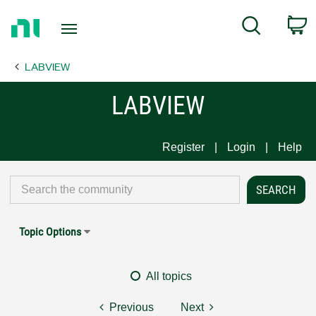
Return
C
Search
to
Home
LABVIEW
Page
LABVIEW
Register
Login
Help
Topic Options
All topics
Previous
Next