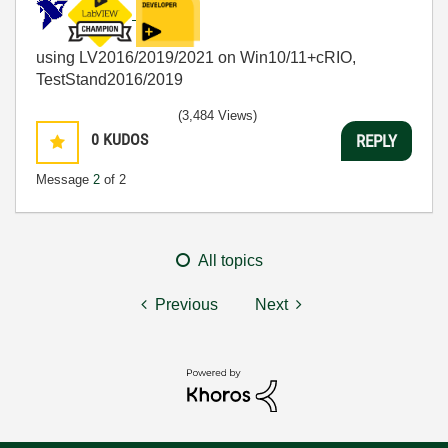
using LV2016/2019/2021 on Win10/11+cRIO,
TestStand2016/2019
(3,484 Views)
0
KUDOS
REPLY
Message
2
of 2
All topics
Previous
Next