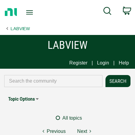
Return
C
Search
to
Home
LABVIEW
Page
LABVIEW
Register
Login
Help
Topic Options
All topics
Previous
Next