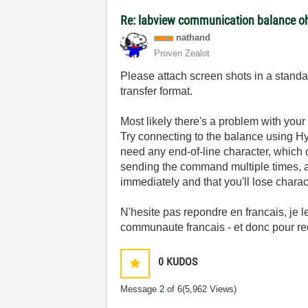
Re: labview communication balance o
nathand
Proven Zealot
Please attach screen shots in a standa
transfer format.
Most likely there's a problem with your 
Try connecting to the balance using H
need any end-of-line character, which c
sending the command multiple times, a
immediately and that you'll lose charac
N'hesite pas repondre en francais, je l
communaute francais - et donc pour rec
0
KUDOS
Message
2
of 6
(5,962 Views)