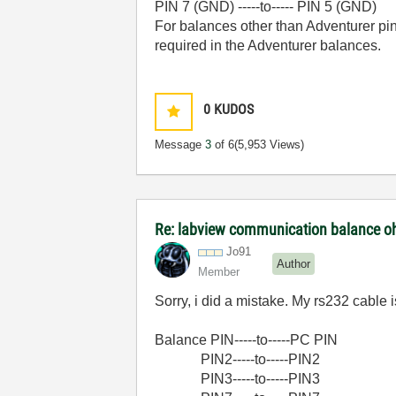
PIN 7 (GND) -----to----- PIN 5 (GND)
For balances other than Adventurer pi
required in the Adventurer balances.
0
KUDOS
Message
3
of 6
(5,953 Views)
Re: labview communication balance o
Jo91
Author
Member
Sorry, i did a mistake. My rs232 cable is
Balance PIN-----to-----PC PIN
PIN2-----to-----PIN2
PIN3-----to-----PIN3