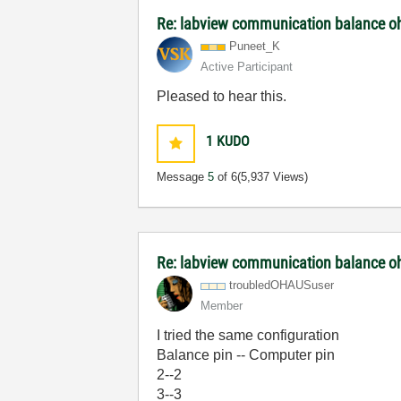
Re: labview communication balance o
Puneet_K
Active Participant
Pleased to hear this.
1
KUDO
Message
5
of 6
(5,937 Views)
Re: labview communication balance o
troubledOHAUSus
er
Member
I tried the same configuration
Balance pin -- Computer pin
2--2
3--3