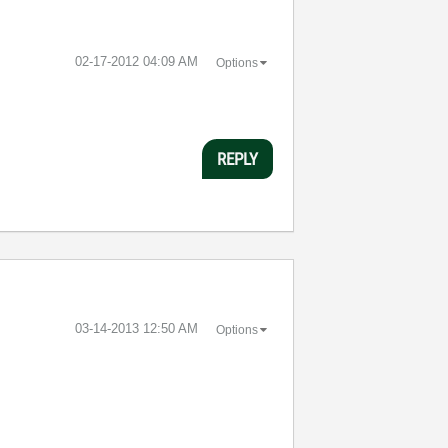
‎02-17-2012
04:09 AM
Options
REPLY
‎03-14-2013
12:50 AM
Options