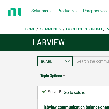
Return
to
Solutions
Products
Perspectives
Home
Page
HOME
COMMUNITY
DISCUSSION FORUMS
M
LABVIEW
Topic Options
Solved!
Go to solution
labview communication balance oha