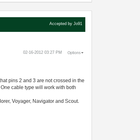
Accepted by
Jo91
‎02-16-2012
03:27 PM
Options
that pins 2 and 3 are not crossed in the
. One cable type will work with both
orer, Voyager, Navigator and Scout.