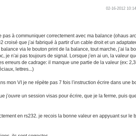
‎02-16-2012
10:1
rrive pas à communiquer correctement avec ma balance (ohaus ar
 croisé que j'ai fabriqué à partir d'un cable droit et un adaptat
alance via le bouton print de la balance, tout marche, j'ai la b
 je n'ai pas toujours de signal. Lorsque j'en ai un, la valeur q
 des erreurs de cadrage: il manque une partie de la valeur (ex: 2
iaux, lettres...)
s mon VI je ne répète pas 7 fois l'instruction écrire dans une bou
t que j'ouvre un session visas pour écrire, que je la ferme, puis qu
ement en rs232. je recois la bonne valeur en appyuant sur le bo
ions, ils sont correctes.