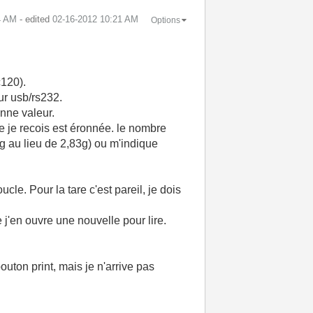
4 AM
- edited
‎02-16-2012
10:21 AM
Options
c120).
eur usb/rs232.
onne valeur.
ue je recois est éronnée. le nombre
,3g au lieu de 2,83g) ou m'indique
cle. Pour la tare c'est pareil, je dois
e j'en ouvre une nouvelle pour lire.
uton print, mais je n'arrive pas