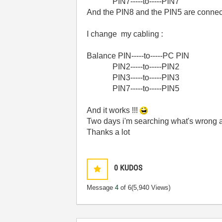
PIN7-----to-----PIN7
And the PIN8 and the PIN5 are connect
I change my cabling :
Balance PIN-----to-----PC PIN
PIN2-----to-----PIN2
PIN3-----to-----PIN3
PIN7-----to-----PIN5
And it works !!!
Two days i'm searching what's wrong a
Thanks a lot
0
KUDOS
Message
4
of 6
(5,940 Views)