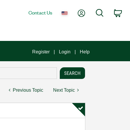
My Account
Search
Contact Us
Car
Register
Login
Help
Previous Topic
Next Topic