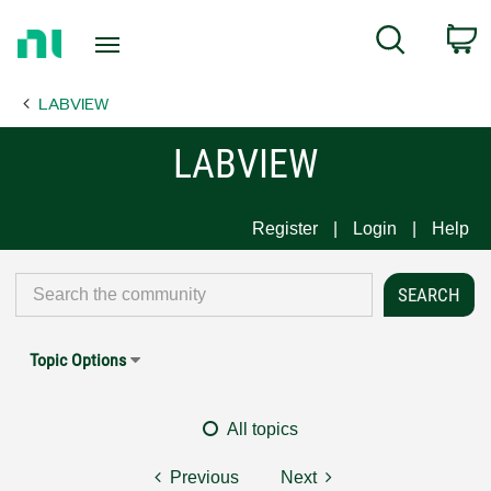
Return
C
Search
to
Home
LABVIEW
Page
LABVIEW
Register
Login
Help
Topic Options
All topics
Previous
Next