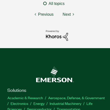
All topics
Previous
Next
Solutions
Academic & Research
Aerospace, Defense, & Government
Electronics
Energy
Industrial Machinery
Life
Sciences
Semiconductor
Transportation