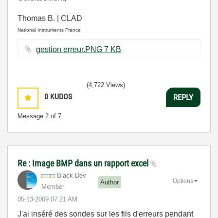
Thomas B. | CLAD
National Instruments France
gestion erreur.PNG ‏7 KB
(4,722 Views)
0
KUDOS
REPLY
Message
2
of 7
Re : Image BMP dans un rapport excel
Black Dev
Options
Author
Member
‎05-13-2009
07:21 AM
J'ai inséré des sondes sur les fils d'erreurs pendant