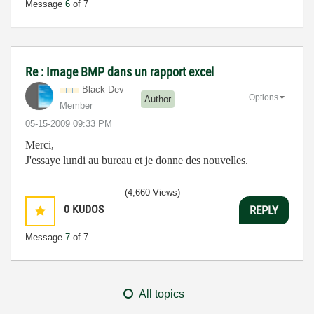
Message
6
of 7
Re : Image BMP dans un rapport excel
Black Dev
Options
Author
Member
‎05-15-2009
09:33 PM
Merci,
J'essaye lundi au bureau et je donne des nouvelles.
(4,660 Views)
0
KUDOS
REPLY
Message
7
of 7
All topics