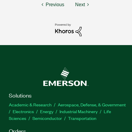
Previous
Next
Solutions
Academic & Research
Aerospace, Defense, & Government
Electronics
Energy
Industrial Machinery
Life
Sciences
Semiconductor
Transportation
Orders