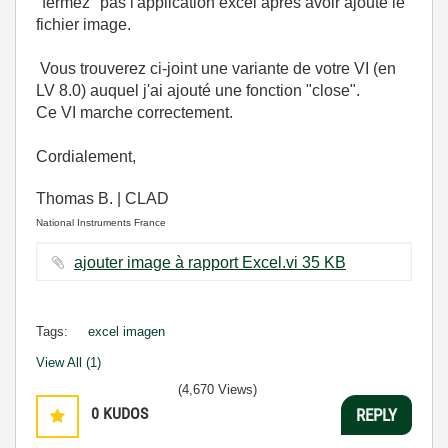
"fermez" pas l'application excel après avoir ajouté le
fichier image.
Vous trouverez ci-joint une variante de votre VI (en
LV 8.0) auquel j'ai ajouté une fonction "close".
Ce VI marche correctement.
Cordialement,
Thomas B. | CLAD
National Instruments France
ajouter image à rapport Excel.vi ‏35 KB
Tags:
excel imagen
View All (1)
(4,670 Views)
0
KUDOS
REPLY