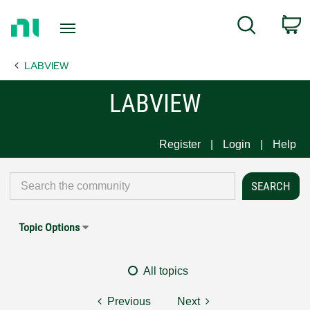
Return
C
Search
to
Home
LABVIEW
Page
LABVIEW
Register
Login
Help
Topic Options
All topics
Previous
Next