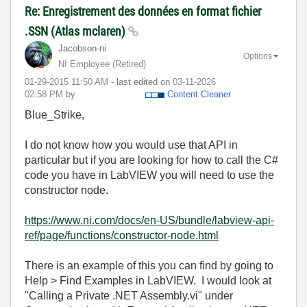
Re: Enregistrement des données en format fichier
.SSN (Atlas mclaren)
Jacobson-ni
Options
NI Employee (retired)
‎01-29-2015
11:50 AM
- last edited on
‎03-11-2026
02:58 PM
by
Content Cleaner
Blue_Strike,
I do not know how you would use that API in
particular but if you are looking for how to call the C#
code you have in LabVIEW you will need to use the
constructor node.
https://www.ni.com/docs/en-US/bundle/labview-api-
ref/page/functions/constructor-node.html
There is an example of this you can find by going to
Help > Find Examples in LabVIEW. I would look at
"Calling a Private .NET Assembly.vi" under