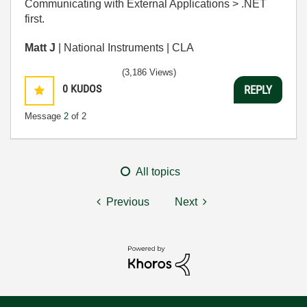
Communicating with External Applications > .NET
first.
Matt J
| National Instruments | CLA
(3,186 Views)
0
KUDOS
REPLY
Message
2
of 2
All topics
Previous
Next