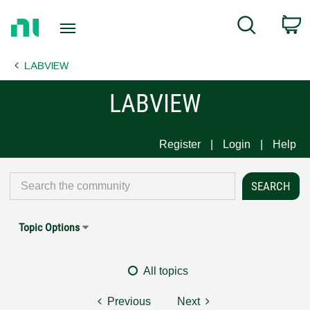
Return
C
Search
to
Home
LABVIEW
Page
LABVIEW
Register
Login
Help
Topic Options
All topics
Previous
Next