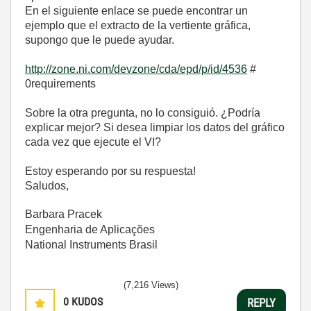
En
el siguiente enlace
se puede encontrar
un
ejemplo
que el extracto de
la vertiente
gráfica
,
supongo que
le puede ayudar.
http://zone.ni.com/devzone/cda/epd/p/id/4536
#
0requirements
Sobre
la otra pregunta,
no lo
consiguió
.
¿Podría
explicar
mejor?
Si desea limpiar
los datos del gráfico
cada vez que ejecute
el
VI
?
Estoy esperando
por su respuesta!
Saludos,
Barbara Pracek
Engenharia de Aplicações
National Instruments Brasil
(7,216 Views)
0
KUDOS
REPLY