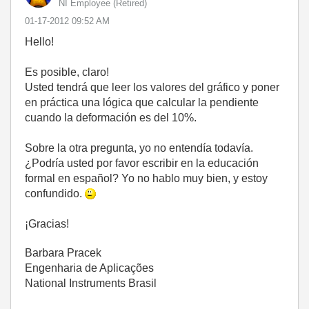
NI Employee (retired)
‎01-17-2012
09:52 AM
Hello!
Es posible
, claro!
Usted tendrá que
leer los valores
del gráfico y
poner
en práctica
una lógica
que
calcular la pendiente
cuando
la deformación
es del 10%
.
Sobre
la otra pregunta,
yo no entendía
todavía.
¿Podría usted
por favor
escribir
en la educación
formal
en español?
Yo no hablo
muy bien,
y estoy
confundido.
¡Gracias
!
Barbara Pracek
Engenharia de Aplicações
National Instruments Brasil