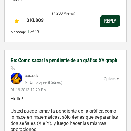
(7,238 Views)
0
KUDOS
REPLY
Message
1
of 13
Re: Como sacar la pendiente de un gráfico XY graph
bpracek
Options
NI Employee (retired)
‎01-16-2012
12:20 PM
Hello!
Usted puede tomar
la pendiente de
la gráfica
como
lo hace
en matemáticas
,
sólo tienes que
separar las
dos
señales
(
X
e Y)
,
y luego hacer
las mismas
operaciones.