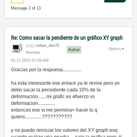
Message
2
of 13
Re: Como sacar la pendiente de un gráfico XY graph
sebas_dav25
Options
Author
Member
‎01-17-2012
07:09 AM
Gracias por la respuesa...............
ha esta ineresante ese enlace ya le revise pero yo
debo sacar la pensdiente cada 10% de la
deformacion.......mi grafic es efuerzo vs
deformacion..............
entonces ese vi me permiira< hacer lo q
quiero..............???????????
y no puedo reiniciar los valores del XY graph esq
cuando realizo una prueba.....sale la grafica pero al