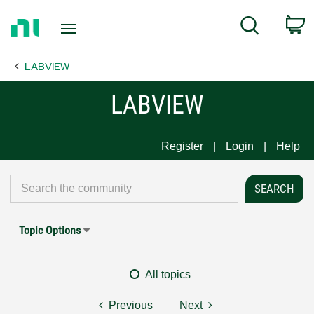
Return
C
Search
to
Home
LABVIEW
Page
LABVIEW
Register
Login
Help
Topic Options
All topics
Previous
Next