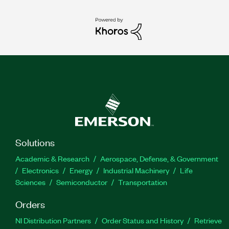
Solutions
Academic & Research
Aerospace, Defense, & Government
Electronics
Energy
Industrial Machinery
Life
Sciences
Semiconductor
Transportation
Orders
NI Distribution Partners
Order Status and History
Retrieve