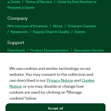
a Quote
Terms of Service
Order by Part Number or
Request a Quote
Company
NI is now part of Emerson
About
Emerson Careers
Newsroom
Supply Chain & Quality
Events
Support
Downloads
Product Documentation
Discussion Forums
Activate a Product
Submit a Service Request
Site
Feedback
We use cookies and similar technology on our
website. You may consent to the collection and
Facebook
Twitter
LinkedIn
YouTu
In
use described in our
Privacy Notice
and
Cookie
Notice
, or you may disable or change how
cookies are used by clicking on "Manage
©
2026
NATIONAL INSTRUMENTS CORP. ALL RIGHTS RESERVED.
cookies" below.
+1 877 388 1952
Accept all