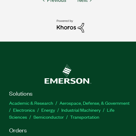
Previous
Next
Solutions
Academic & Research
Aerospace, Defense, & Government
Electronics
Energy
Industrial Machinery
Life
Sciences
Semiconductor
Transportation
Orders