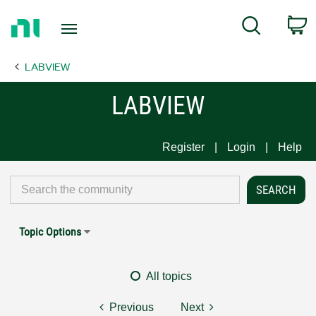
Return
C
Search
to
Home
LABVIEW
Page
LABVIEW
Register
Login
Help
Topic Options
All topics
Previous
Next